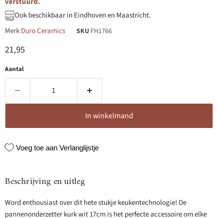
verstuurd.
Ook beschikbaar in Eindhoven en Maastricht.
Merk
Duro Ceramics
SKU
FH1766
Huidige prijs
21,95
Aantal
In winkelmand
Voeg toe aan Verlanglijstje
Beschrijving en uitleg
Word enthousiast over dit hete stukje keukentechnologie! De
pannenonderzetter kurk wit 17cm is het perfecte accessoire om elke