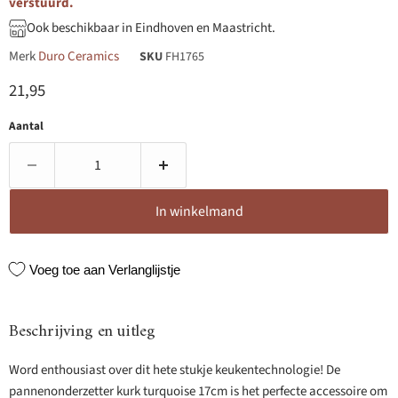
verstuurd.
Ook beschikbaar in Eindhoven en Maastricht.
Merk
Duro Ceramics
SKU
FH1765
Huidige prijs
21,95
Aantal
In winkelmand
Voeg toe aan Verlanglijstje
Beschrijving en uitleg
Word enthousiast over dit hete stukje keukentechnologie! De
pannenonderzetter kurk turquoise 17cm is het perfecte accessoire om