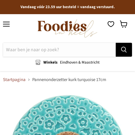
Vandaag vóór 23.59 uur besteld = vandaag verstuurd.
Menu
Winkel
bekijken
Winkels
Eindhoven & Maastricht
Startpagina
Pannenonderzetter kurk turquoise 17cm