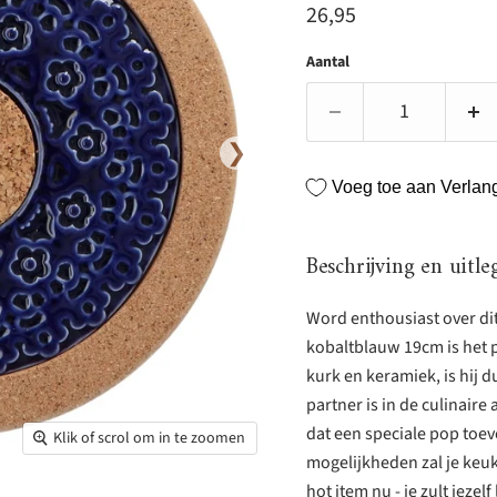
Huidige prijs
26,95
Aantal
❯
Voeg toe aan Verlangl
Beschrijving en uitle
Word enthousiast over di
kobaltblauw 19cm is het 
kurk en keramiek, is hij 
partner is in de culinaire
dat een speciale pop toev
Klik of scrol om in te zoomen
mogelijkheden zal je keuke
hot item nu - je zult jezelf