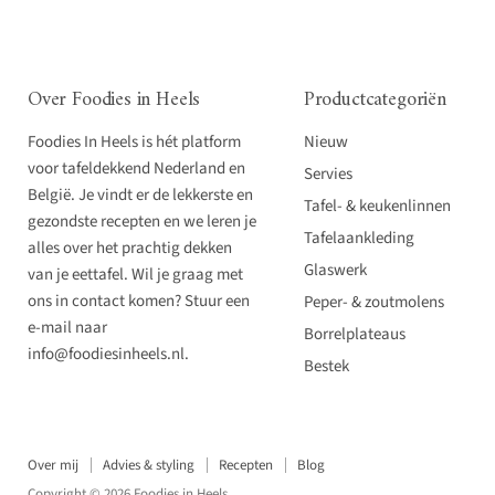
Over Foodies in Heels
Productcategoriën
Foodies In Heels is hét platform
Nieuw
voor tafeldekkend Nederland en
Servies
België. Je vindt er de lekkerste en
Tafel- & keukenlinnen
gezondste recepten en we leren je
Tafelaankleding
alles over het prachtig dekken
Glaswerk
van je eettafel. Wil je graag met
ons in contact komen? Stuur een
Peper- & zoutmolens
e-mail naar
Borrelplateaus
info@foodiesinheels.nl.
Bestek
Over mij
Advies & styling
Recepten
Blog
Copyright © 2026 Foodies in Heels.