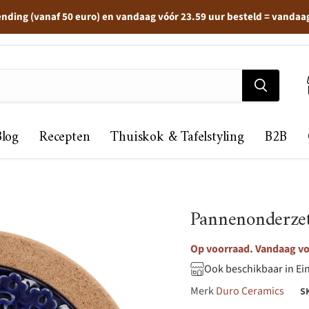
ending (vanaf 50 euro) en vandaag vóór 23.59 uur besteld = vandaa
Blog
Recepten
Thuiskok & Tafelstyling
B2B
Pannenonderzet
Op voorraad. Vandaag voo
Ook beschikbaar in Ei
Merk
Duro Ceramics
S