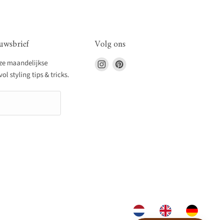
uwsbrief
Volg ons
Vind
Vind
nze maandelijkse
ons
ons
l styling tips & tricks.
op
op
Instagram
Pinterest