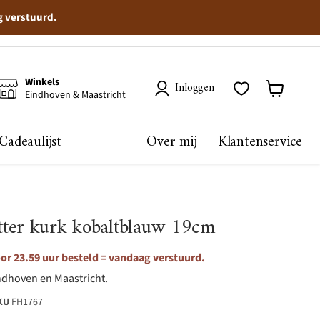
g verstuurd.
Winkels
Inloggen
Eindhoven & Maastricht
Winkelma
bekijken
Cadeaulijst
Over mij
Klantenservice
ter kurk kobaltblauw 19cm
r 23.59 uur besteld = vandaag verstuurd.
ndhoven en Maastricht.
KU
FH1767