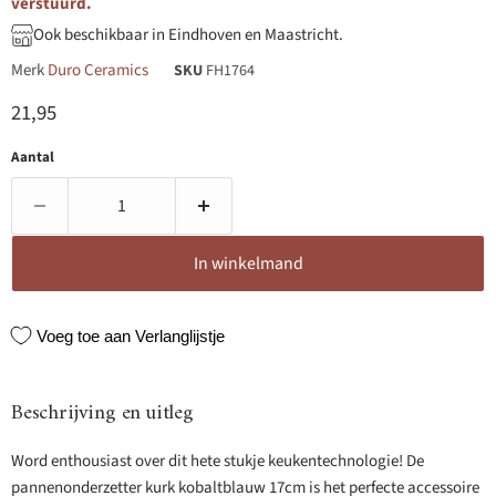
verstuurd.
Ook beschikbaar in Eindhoven en Maastricht.
Merk
Duro Ceramics
SKU
FH1764
Huidige prijs
21,95
Aantal
In winkelmand
Voeg toe aan Verlanglijstje
Beschrijving en uitleg
Word enthousiast over dit hete stukje keukentechnologie! De
pannenonderzetter kurk kobaltblauw 17cm is het perfecte accessoire