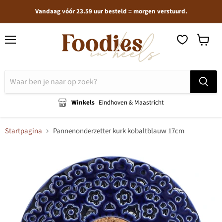
Vandaag vóór 23.59 uur besteld = morgen verstuurd.
Menu
Winkel
bekijken
Winkels
Eindhoven & Maastricht
Startpagina
Pannenonderzetter kurk kobaltblauw 17cm