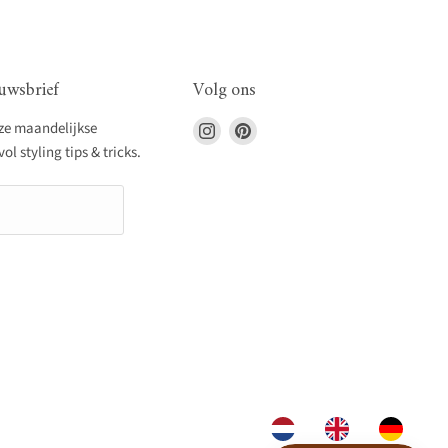
uwsbrief
Volg ons
Vind
Vind
nze maandelijkse
ons
ons
l styling tips & tricks.
op
op
Instagram
Pinterest