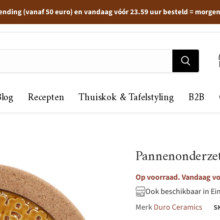
ending (vanaf 50 euro) en vandaag vóór 23.59 uur besteld = morge
Blog
Recepten
Thuiskok & Tafelstyling
B2B
Pannenonderzet
Op voorraad. Vandaag vo
Ook beschikbaar in Ei
Merk
Duro Ceramics
S