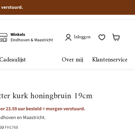
n verstuurd.
Winkels
Inloggen
Eindhoven & Maastricht
Winkelma
bekijken
Cadeaulijst
Over mij
Klantenservice
ter kurk honingbruin 19cm
or 23.59 uur besteld = morgen verstuurd.
ndhoven en Maastricht.
KU
FH1768