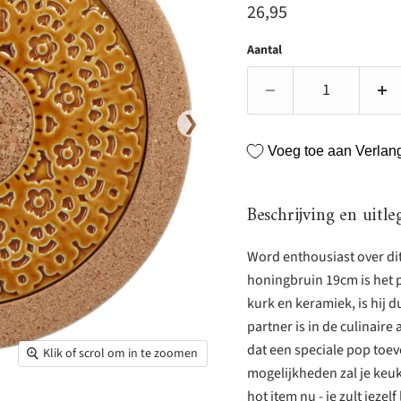
Huidige prijs
26,95
Aantal
❯
Voeg toe aan Verlangl
Beschrijving en uitle
Word enthousiast over di
honingbruin 19cm is het 
kurk en keramiek, is hij 
partner is in de culinaire
dat een speciale pop toev
Klik of scrol om in te zoomen
mogelijkheden zal je keuke
hot item nu - je zult jezelf