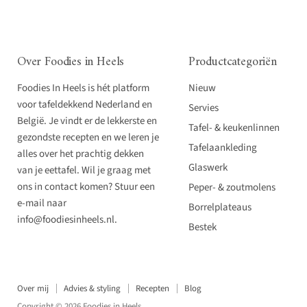
Over Foodies in Heels
Productcategoriën
Foodies In Heels is hét platform
Nieuw
voor tafeldekkend Nederland en
Servies
België. Je vindt er de lekkerste en
Tafel- & keukenlinnen
gezondste recepten en we leren je
Tafelaankleding
alles over het prachtig dekken
Glaswerk
van je eettafel. Wil je graag met
ons in contact komen? Stuur een
Peper- & zoutmolens
e-mail naar
Borrelplateaus
info@foodiesinheels.nl.
Bestek
Over mij
Advies & styling
Recepten
Blog
Copyright © 2026 Foodies in Heels.