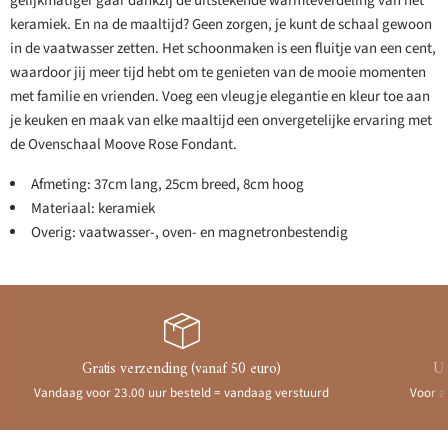
gelijkmatiger gaar dankzij de uitstekende warmteverdeling van het
keramiek. En na de maaltijd? Geen zorgen, je kunt de schaal gewoon
in de vaatwasser zetten. Het schoonmaken is een fluitje van een cent,
waardoor jij meer tijd hebt om te genieten van de mooie momenten
met familie en vrienden. Voeg een vleugje elegantie en kleur toe aan
je keuken en maak van elke maaltijd een onvergetelijke ervaring met
de Ovenschaal Moove Rose Fondant.
Afmeting: 37cm lang, 25cm breed, 8cm hoog
Materiaal: keramiek
Overig: vaatwasser-, oven- en magnetronbestendig
Gratis verzending (vanaf 50 euro)
Ui
Vandaag voor 23.00 uur besteld = vandaag verstuurd
Voor a