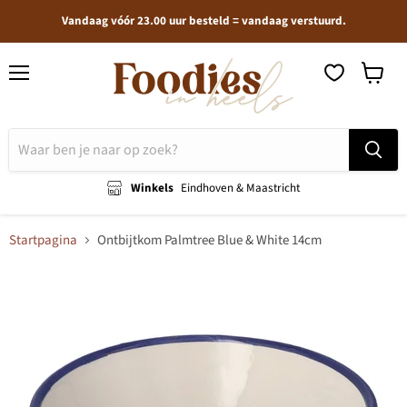
Vandaag vóór 23.00 uur besteld = vandaag verstuurd.
Menu
Winkel
bekijken
Winkels
Eindhoven & Maastricht
Startpagina
Ontbijtkom Palmtree Blue & White 14cm