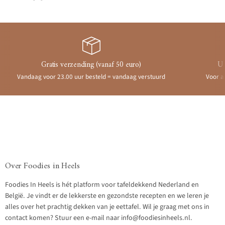
Gratis verzending (vanaf 50 euro)
Ui
Vandaag voor 23.00 uur besteld = vandaag verstuurd
Voor a
Over Foodies in Heels
Foodies In Heels is hét platform voor tafeldekkend Nederland en
België. Je vindt er de lekkerste en gezondste recepten en we leren je
alles over het prachtig dekken van je eettafel. Wil je graag met ons in
contact komen? Stuur een e-mail naar info@foodiesinheels.nl.