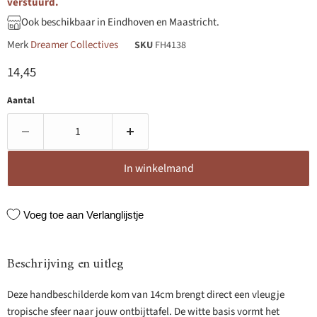
verstuurd.
Ook beschikbaar in Eindhoven en Maastricht.
Merk
Dreamer Collectives
SKU
FH4138
Huidige prijs
14,45
Aantal
In winkelmand
Voeg toe aan Verlanglijstje
Beschrijving en uitleg
Deze handbeschilderde kom van 14cm brengt direct een vleugje
tropische sfeer naar jouw ontbijttafel. De witte basis vormt het