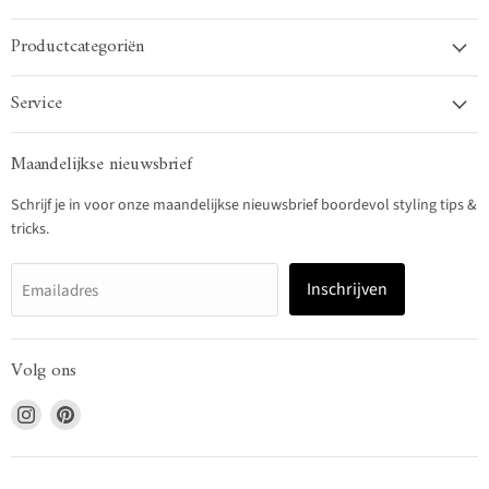
Productcategoriën
Service
Maandelijkse nieuwsbrief
Schrijf je in voor onze maandelijkse nieuwsbrief boordevol styling tips &
tricks.
Inschrijven
Emailadres
Volg ons
Vind
Vind
ons
ons
op
op
Instagram
Pinterest