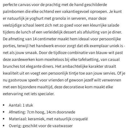
perfecte canvas voor de prachtig met de hand geschilderde
palmbomen die elke ochtend een vakantiegevoel oproepen. Je kunt
er natuurlijk je yoghurt met granola in serveren, maar deze
veelzijdige schaal leent zich net zo goed voor een kleurrijke salade
tijdens de lunch of een verleidelijk dessert als afsluiting van je diner.
De afmeting van 14 centimeter maakt hem ideaal voor persoonlijke
porties, terwijl het handwerk ervoor zorgt dat elk exemplaar uniek is -
net als jouw smaak. Door de tijdloze combinatie van blauw-wit past
deze aardewerken kom moeiteloos bij elke tafelsetting, van casual
brunches tot elegante diners. Het ambachtelijke karakter straalt
kwaliteit uit en voegt een persoonlijk tintje toe aan jouw servies. Of je
nu gastvrouw speelt voor vrienden of gewoon jezelf wilt verwennen
met een bijzondere maaltijd, deze decoratieve kom maakt elke
eetervaring net iets specialer.
Aantal: 1 stuk
Afmeting: 7cm hoog, 14cm doorsnede
Materiaal: keramiek, met natuurlijk craquelé
Overig: geschikt voor de vaatwasser