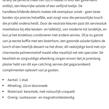
terwijl de perfecte maat van 22cm ideaal is voor een gevarieerd
ontbijt, een kleurrijke salade of een verfijnd toetje. De
handbeschilderde details maken elk exemplaar uniek - geen twee
borden zijn precies hetzelfde, wat zorgt voor die persoonlijke touch
die je tafel onderscheidt. Door de neutrale kleuren past dit serviesstuk
moeiteloos bij elke keuken- en tafelstijl, van moderne tot landelijk, en
kun je het eindeloos combineren met andere servies. Of je nu geniet
van je eerste koffie met een boterham, een gezonde salade tijdens de
lunch of een heerlijk dessert na het diner, dit veelzijdige bord met zijn
charmante palmenmotief maakt elke maaltijd net iets specialer. De
kwaliteit en zorgvuldige afwerking zorgen ervoor dat je jarenlang
plezier hebt van dit eye-catching servies dat gegarandeerd
complimenten oplevert van je gasten.
Aantal: 1 stuk
Afmeting: 22cm doorsnede
Materiaal: keramiek, met natuurlijk craquelé
Overig: vaatwasser- en magnetronbestendig