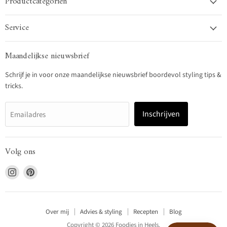
Productcategoriën
Service
Maandelijkse nieuwsbrief
Schrijf je in voor onze maandelijkse nieuwsbrief boordevol styling tips &
tricks.
Inschrijven
Emailadres
Volg ons
Vind
Vind
ons
ons
op
op
Instagram
Pinterest
Over mij
Advies & styling
Recepten
Blog
Copyright © 2026 Foodies in Heels.