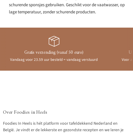
schurende sponsjes gebruiken. Geschikt voor de vaatwasser, op
lage temperatuur, zonder schurende producten.
Gratis verzending (vanaf 50 euro)
Ui
Vandaag voor 23.59 uur besteld = vandaag verstuurd
Voor a
Over Foodies in Heels
Foodies In Heels is hét platform voor tafeldekkend Nederland en
België. Je vindt er de lekkerste en gezondste recepten en we leren je