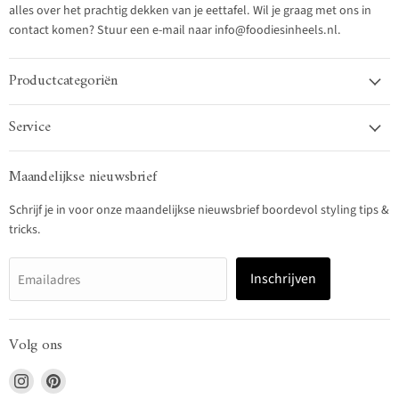
alles over het prachtig dekken van je eettafel. Wil je graag met ons in
contact komen? Stuur een e-mail naar info@foodiesinheels.nl.
Productcategoriën
Service
Maandelijkse nieuwsbrief
Schrijf je in voor onze maandelijkse nieuwsbrief boordevol styling tips &
tricks.
Inschrijven
Emailadres
Volg ons
Vind
Vind
ons
ons