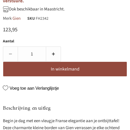
verstuurd.
Ook beschikbaar in Maastricht.
Merk
Gien
SKU
FH2342
Huidige prijs
123,95
Aantal
In winkelmand
Voeg toe aan Verlanglijstje
Beschrijving en uitleg
Begin je dag met een vleugje Franse elegantie aan je ontbijttafel!
Deze charmante kleine borden van Gien verrassen je elke ochtend