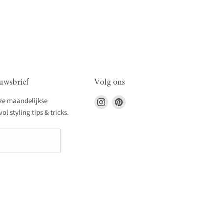
uwsbrief
Volg ons
Vind
Vind
nze maandelijkse
ons
ons
l styling tips & tricks.
op
op
Instagram
Pinterest