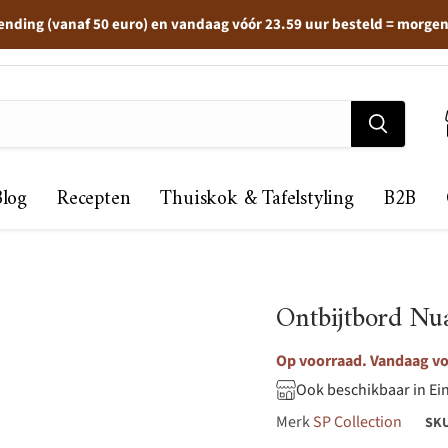
ending (vanaf 50 euro) en vandaag vóór 23.59 uur besteld = morge
Blog
Recepten
Thuiskok & Tafelstyling
B2B
Ontbijtbord Nu
Op voorraad. Vandaag vo
Ook beschikbaar in Ei
Merk
SP Collection
SK