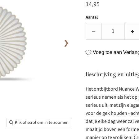
Huidige prijs
14,95
Aantal
❯
Voeg toe aan Verlangl
Beschrijving en uitle
Het ontbijtbord Nuance Wh
serieus nemen als het op 
serieus uit, met zijn eleg
voor de gek houden - acht
dat je elke dag weer zal 
Klik of scrol om in te zoomen
maaltijd boven een formee
manier op te vrolijken! C