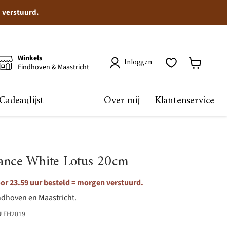
n verstuurd.
Winkels
Inloggen
Eindhoven & Maastricht
Winkelma
bekijken
Cadeaulijst
Over mij
Klantenservice
ance White Lotus 20cm
or 23.59 uur besteld = morgen verstuurd.
ndhoven en Maastricht.
U
FH2019