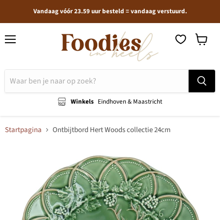
Vandaag vóór 23.59 uur besteld = vandaag verstuurd.
Menu
Winkel
bekijken
Winkels
Eindhoven & Maastricht
Startpagina
Ontbijtbord Hert Woods collectie 24cm