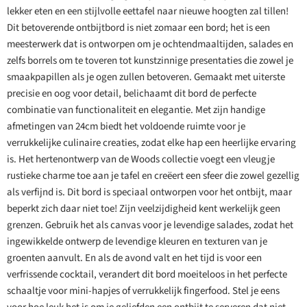
lekker eten en een stijlvolle eettafel naar nieuwe hoogten zal tillen!
Dit betoverende ontbijtbord is niet zomaar een bord; het is een
meesterwerk dat is ontworpen om je ochtendmaaltijden, salades en
zelfs borrels om te toveren tot kunstzinnige presentaties die zowel je
smaakpapillen als je ogen zullen betoveren. Gemaakt met uiterste
precisie en oog voor detail, belichaamt dit bord de perfecte
combinatie van functionaliteit en elegantie. Met zijn handige
afmetingen van 24cm biedt het voldoende ruimte voor je
verrukkelijke culinaire creaties, zodat elke hap een heerlijke ervaring
is. Het hertenontwerp van de Woods collectie voegt een vleugje
rustieke charme toe aan je tafel en creëert een sfeer die zowel gezellig
als verfijnd is. Dit bord is speciaal ontworpen voor het ontbijt, maar
beperkt zich daar niet toe! Zijn veelzijdigheid kent werkelijk geen
grenzen. Gebruik het als canvas voor je levendige salades, zodat het
ingewikkelde ontwerp de levendige kleuren en texturen van je
groenten aanvult. En als de avond valt en het tijd is voor een
verfrissende cocktail, verandert dit bord moeiteloos in het perfecte
schaaltje voor mini-hapjes of verrukkelijk fingerfood. Stel je eens