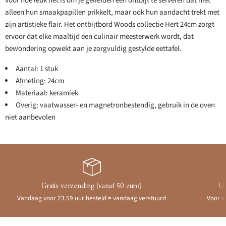
voor hoe leuk het is om je geliefden een ontbijt te serveren dat niet
alleen hun smaakpapillen prikkelt, maar ook hun aandacht trekt met
zijn artistieke flair. Het ontbijtbord Woods collectie Hert 24cm zorgt
ervoor dat elke maaltijd een culinair meesterwerk wordt, dat
bewondering opwekt aan je zorgvuldig gestylde eettafel.
Aantal: 1 stuk
Afmeting: 24cm
Materiaal: keramiek
Overig: vaatwasser- en magnetronbestendig, gebruik in de oven
niet aanbevolen
Gratis verzending (vanaf 50 euro)
Ui
Vandaag voor 23.59 uur besteld = vandaag verstuurd
Voor a