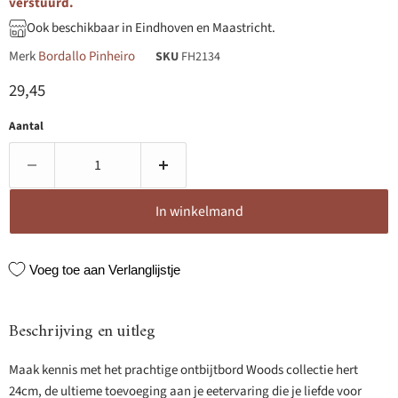
verstuurd.
Ook beschikbaar in Eindhoven en Maastricht.
Merk
Bordallo Pinheiro
SKU
FH2134
Huidige prijs
29,45
Aantal
In winkelmand
Voeg toe aan Verlanglijstje
Beschrijving en uitleg
Maak kennis met het prachtige ontbijtbord Woods collectie hert
24cm, de ultieme toevoeging aan je eetervaring die je liefde voor