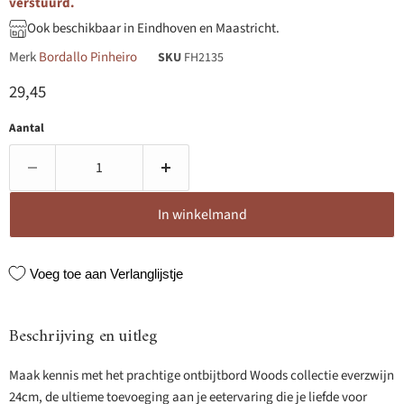
verstuurd.
Ook beschikbaar in Eindhoven en Maastricht.
Merk
Bordallo Pinheiro
SKU
FH2135
Huidige prijs
29,45
Aantal
In winkelmand
Voeg toe aan Verlanglijstje
Beschrijving en uitleg
Maak kennis met het prachtige ontbijtbord Woods collectie everzwijn
24cm, de ultieme toevoeging aan je eetervaring die je liefde voor