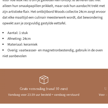
voor hoe leuk het is om je geliefden een ontbijt te serveren dat niet
alleen hun smaakpapillen prikkelt, maar ook hun aandacht trekt met
zijn artistieke flair. Het ontbijtbord Woods collectie 24cm zorgt ervoor
dat elke maaltijd een culinair meesterwerk wordt, dat bewondering
opwekt aan je zorgvuldig gestylde eettafel.
Aantal: 1 stuk
Afmeting: 24cm
Materiaal: keramiek
Overig: vaatwasser- en magnetronbestendig, gebruik in de oven
niet aanbevolen
Gratis verzending (vanaf 50 euro)
Ui
Vandaag voor 23.59 uur besteld = vandaag verstuurd
Voor a