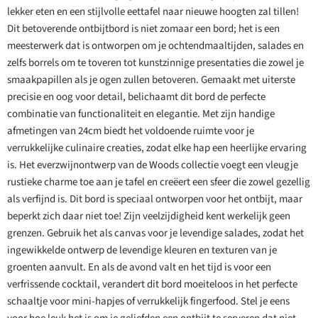
lekker eten en een stijlvolle eettafel naar nieuwe hoogten zal tillen!
Dit betoverende ontbijtbord is niet zomaar een bord; het is een
meesterwerk dat is ontworpen om je ochtendmaaltijden, salades en
zelfs borrels om te toveren tot kunstzinnige presentaties die zowel je
smaakpapillen als je ogen zullen betoveren. Gemaakt met uiterste
precisie en oog voor detail, belichaamt dit bord de perfecte
combinatie van functionaliteit en elegantie. Met zijn handige
afmetingen van 24cm biedt het voldoende ruimte voor je
verrukkelijke culinaire creaties, zodat elke hap een heerlijke ervaring
is. Het everzwijnontwerp van de Woods collectie voegt een vleugje
rustieke charme toe aan je tafel en creëert een sfeer die zowel gezellig
als verfijnd is. Dit bord is speciaal ontworpen voor het ontbijt, maar
beperkt zich daar niet toe! Zijn veelzijdigheid kent werkelijk geen
grenzen. Gebruik het als canvas voor je levendige salades, zodat het
ingewikkelde ontwerp de levendige kleuren en texturen van je
groenten aanvult. En als de avond valt en het tijd is voor een
verfrissende cocktail, verandert dit bord moeiteloos in het perfecte
schaaltje voor mini-hapjes of verrukkelijk fingerfood. Stel je eens