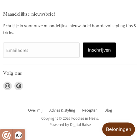
Maandelijkse nieuwsbrief
Schrijf je in voor onze maandelijkse nieuwsbrief boordevol styling tips &
tricks.
Inschrijven
Emailadres
Volg ons
Vind
Vind
ons
ons
op
op
Instagram
Pinterest
Over mij
Advies & styling
Recepten
Blog
Copyright © 2026 Foodies in Heels.
Powered by
Digital Raise
9,8