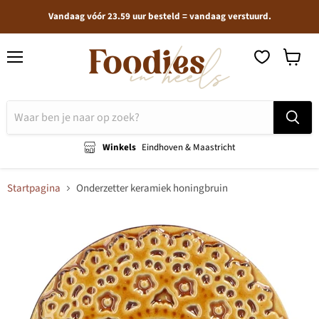
Vandaag vóór 23.59 uur besteld = vandaag verstuurd.
Menu
Winkel
bekijken
Winkels
Eindhoven & Maastricht
Startpagina
Onderzetter keramiek honingbruin