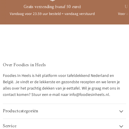
Gratis verzending (vanaf 50 euro)
Ui
Vandaag voor 23.59 uur besteld = vandaag verstuurd
Voor a
Over Foodies in Heels
Foodies In Heels is hét platform voor tafeldekkend Nederland en
België. Je vindt er de lekkerste en gezondste recepten en we leren je
alles over het prachtig dekken van je eettafel. Wil je graag met ons in
contact komen? Stuur een e-mail naar info@foodiesinheels.nl.
Productcategoriën
Service