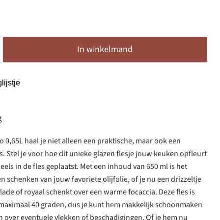
In winkelmand
ijstje
g
o 0,65L haal je niet alleen een praktische, maar ook een
is. Stel je voor hoe dit unieke glazen flesje jouw keuken opfleurt
els in de fles geplaatst. Met een inhoud van 650 ml is het
 schenken van jouw favoriete olijfolie, of je nu een drizzeltje
lade of royaal schenkt over een warme focaccia. Deze fles is
 maximaal 40 graden, dus je kunt hem makkelijk schoonmaken
n over eventuele vlekken of beschadigingen. Of je hem nu