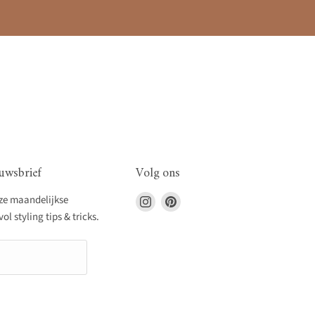
uwsbrief
Volg ons
Vind
Vind
nze maandelijkse
ons
ons
l styling tips & tricks.
op
op
Instagram
Pinterest