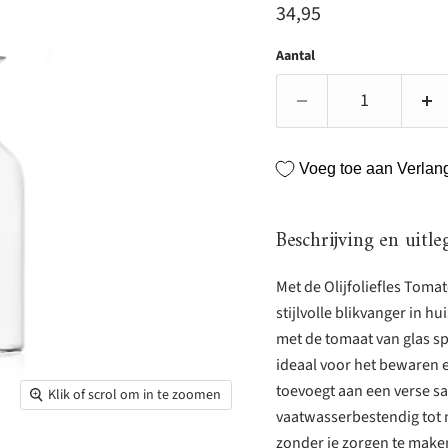
Huidige prijs
34,95
Aantal
Voeg toe aan Verlangl
Beschrijving en uitle
Met de Olijfoliefles Tomat
stijlvolle blikvanger in hu
met de tomaat van glas spe
ideaal voor het bewaren en
toevoegt aan een verse sa
Klik of scrol om in te zoomen
vaatwasserbestendig tot
zonder je zorgen te make