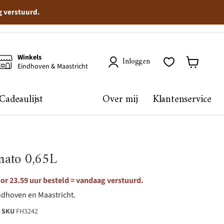
g verstuurd.
Winkels
Inloggen
Eindhoven & Maastricht
Winkelma
bekijken
Cadeaulijst
Over mij
Klantenservice
omato 0,65L
r 23.59 uur besteld = vandaag verstuurd.
ndhoven en Maastricht.
SKU
FH3242