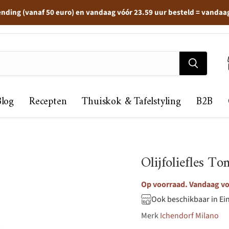
ending (vanaf 50 euro) en vandaag vóór 23.59 uur besteld = vandaa
Blog
Recepten
Thuiskok & Tafelstyling
B2B
Olijfoliefles T
Op voorraad. Vandaag voo
Ook beschikbaar in Ei
Merk
Ichendorf Milano