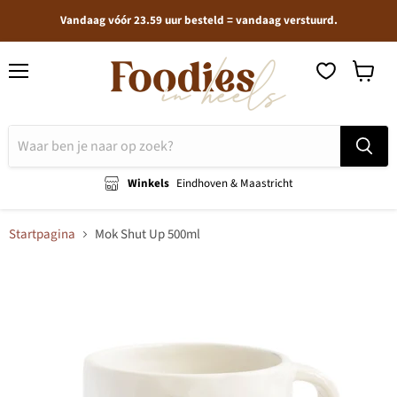
Vandaag vóór 23.59 uur besteld = vandaag verstuurd.
Menu
Winkel
bekijken
Winkels
Eindhoven & Maastricht
Startpagina
Mok Shut Up 500ml