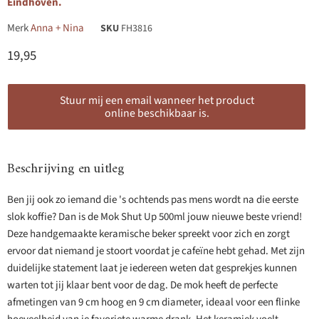
Eindhoven.
Merk
Anna + Nina
SKU
FH3816
Huidige prijs
19,95
Stuur mij een email wanneer het product
online beschikbaar is.
Beschrijving en uitleg
Ben jij ook zo iemand die 's ochtends pas mens wordt na die eerste
slok koffie? Dan is de Mok Shut Up 500ml jouw nieuwe beste vriend!
Deze handgemaakte keramische beker spreekt voor zich en zorgt
ervoor dat niemand je stoort voordat je cafeïne hebt gehad. Met zijn
duidelijke statement laat je iedereen weten dat gesprekjes kunnen
warten tot jij klaar bent voor de dag. De mok heeft de perfecte
afmetingen van 9 cm hoog en 9 cm diameter, ideaal voor een flinke