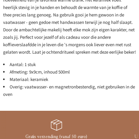
hoeveelheid van je favoriete warme drank. Het keramiek voelt
heerlijk stevig in je handen en behoudt de warmte van je koffie of
thee precies lang genoeg. Na gebruik gooi je hem gewoon in de
vaatwasser - geen gedoe met handwassen terwijl je nog half slaapt.
Door de ambachtelijke makelij heeft elke mok zijn eigen karakter, net
zoals jij. Perfect voor jezelf of als cadeau voor die andere
koffieverslaafdde in je leven die 's morgens ook liever even met rust
gelaten wordt. Laat je ochtendritueel spreken met deze eerlijke beker!
Aantal: 1 stuk
Afmeting: 9x9cm, inhoud 500ml
Materiaal: keramiek
Overig: vaatwasser- en magnetronbestendig, niet gebruiken in de
oven
Gratis verzending (vanaf 50 euro)
Ui