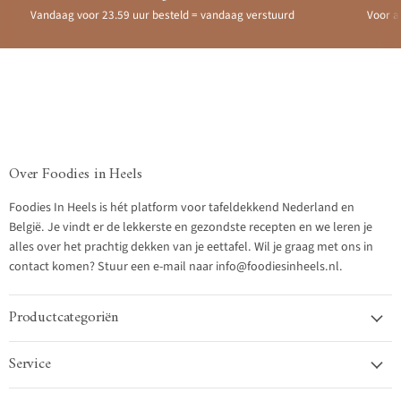
Vandaag voor 23.59 uur besteld = vandaag verstuurd
Voor a
Over Foodies in Heels
Foodies In Heels is hét platform voor tafeldekkend Nederland en
België. Je vindt er de lekkerste en gezondste recepten en we leren je
alles over het prachtig dekken van je eettafel. Wil je graag met ons in
contact komen? Stuur een e-mail naar info@foodiesinheels.nl.
Productcategoriën
Service