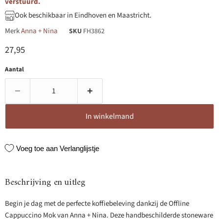
verstuurd.
Ook beschikbaar in Eindhoven en Maastricht.
Merk
Anna + Nina
SKU
FH3862
Huidige prijs
27,95
Aantal
In winkelmand
Voeg toe aan Verlanglijstje
Beschrijving en uitleg
Begin je dag met de perfecte koffiebeleving dankzij de Offline
Cappuccino Mok van Anna + Nina. Deze handbeschilderde stoneware