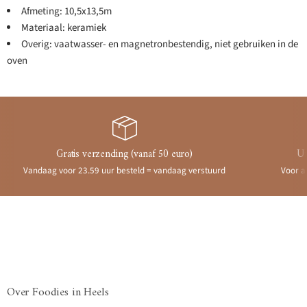
Afmeting: 10,5x13,5m
Materiaal: keramiek
Overig: vaatwasser- en magnetronbestendig, niet gebruiken in de
oven
Gratis verzending (vanaf 50 euro)
Ui
Vandaag voor 23.59 uur besteld = vandaag verstuurd
Voor a
Over Foodies in Heels