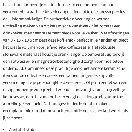
beker transformeert je ochtendritueel in een moment van pure
verwennerij, waarbij elke slok cappuccino, latte of espresso precies
de juiste smaak krijgt. De authentieke afwerking en warme
uitstraling maken van dit keramische kunstwerk niet zomaar een
drinkbeker, maar een statement piece voor je keuken. Met afmetingen
van 8 x 13 x 10,5 cm past deze koffiemok perfect in je handen en biedt
het ideale volume voor je favoriete koffiecreatie. Het robuuste
stoneware materiaal houdt je drank langer op temperatuur, terwijl
de vaatwasser- en magnetronbestendigheid zorgt voor moeiteloos
onderhoud. Combineer deze prachtige mok met andere keramische
items uit de collectie en creëer een samenhangende, stijlvolle
verzameling die je persoonlijkheid weergeeft. Of je nu geniet van een
rustig momentje voor jezelf of vrienden ontvangt voor een gezellige
koffiesessie, deze bijzondere beker voegt een vleugje elegantie toe
aan elke gelegenheid. De handgeschilderde details maken elk
exemplaar uniek, zodat jouw ochtendkoffie net zo speciaal wordt als
jijzelf bent.
Aantal: 1 stuk