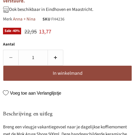
verstuurd.
Ook beschikbaar in Eindhoven en Maastricht.
Merk
Anna + Nina
SKU
FH4236
Originele prijs
Huidige prijs
22,95
13,77
Sale -
40
%
Aantal
In winkelmand
Voeg toe aan Verlanglijstje
Beschrijving en uitleg
Breng een vleugje vakantiegevoel naar je dagelijkse koffiemoment
met de Mok Azure Shore 500ml. Deze handgeschilderde keramische