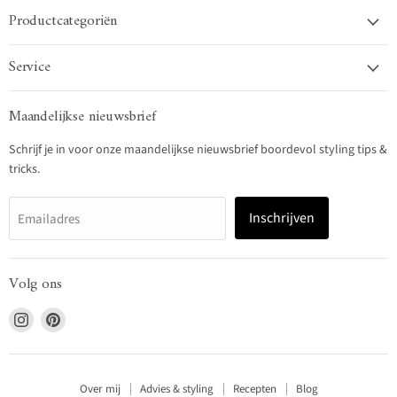
Productcategoriën
Service
Maandelijkse nieuwsbrief
Schrijf je in voor onze maandelijkse nieuwsbrief boordevol styling tips &
tricks.
Inschrijven
Emailadres
Volg ons
Vind
Vind
ons
ons
op
op
Instagram
Pinterest
Over mij
Advies & styling
Recepten
Blog