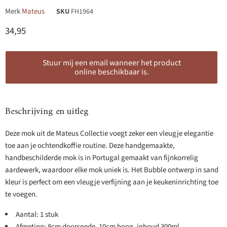
Merk
Mateus
SKU
FH1964
Huidige prijs
34,95
Stuur mij een email wanneer het product
online beschikbaar is.
Beschrijving en uitleg
Deze mok uit de Mateus Collectie voegt zeker een vleugje elegantie
toe aan je ochtendkoffie routine. Deze handgemaakte,
handbeschilderde mok is in Portugal gemaakt van fijnkorrelig
aardewerk, waardoor elke mok uniek is. Het Bubble ontwerp in sand
kleur is perfect om een vleugje verfijning aan je keukeninrichting toe
te voegen.
Aantal: 1 stuk
Afmeting: 8cm doorsnede, 10cm hoog, inhoud 300ml