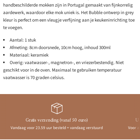
handbeschilderde mokken zijn in Portugal gemaakt van fijnkorrelig
aardewerk, waardoor elke mok uniek is. Het Bubble ontwerp in grey
kleur is perfect om een vleugje verfijning aan je keukeninrichting toe
te voegen.
Aantal: 1 stuk
Afmeting: 8cm doorsnede, 10cm hoog, inhoud 300ml
Materiaal: keramiek
Overig: vaatwasser-, magnetron-, en vriezerbestendig. Niet
geschikt voor in de oven. Maximaal te gebruiken temperatuur
vaatwasser is 70 graden celsius.
Gratis verzending (vanaf 50 euro)
Ui
Vandaag voor 23.59 uur besteld = vandaag verstuurd
Voor a