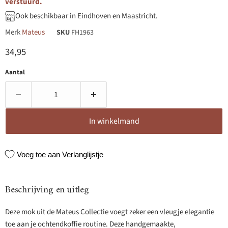
verstuurd.
Ook beschikbaar in Eindhoven en Maastricht.
Merk
Mateus
SKU
FH1963
Huidige prijs
34,95
Aantal
In winkelmand
Voeg toe aan Verlanglijstje
Beschrijving en uitleg
Deze mok uit de Mateus Collectie voegt zeker een vleugje elegantie
toe aan je ochtendkoffie routine. Deze handgemaakte,