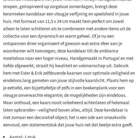
strepen, geïnspireerd op zorgeloze zomerdagen, brengt deze
keramieken kandelaar een vleugje verfijning en speelsheid in jouw
huis. Het formaat van 11,5 x 24 cm maakt hem perfect om zowel
alleen te laten schitteren als te combineren met andere items uit de
collectie voor een dynamisch en warm geheel. Of je nu een
ontspannen diner organiseert of gewoon wat extra sfeer aan je
woonkamer wilt toevoegen, deze kandelaar tilt de ambiance
moeiteloos naar een hoger niveau. Handgemaakt in Portugal en met
liefde afgewerkt, straalt hij kwaliteit en vakmanschap uit. Gebruik
hem met Ester & Erik zelfdovende kaarsen voor optimale veiligheid en
eindeloos lang genieten van jouw stijlvolle kaarslicht. Plaats hem op
je eettafel, een bijzettafeltje of zelfs in een boekenplank voor een
vleugje onverwachte elegantie; de mogelijkheden zijn eindeloos.
Maar onthoud, een kaars nooit onbeheerd achterlaten of helemaal
laten opbranden—veiligheid boven alles, altijd. Deze kandelaar is
niet zomaar een decoratief object; het is een ode aan smaakvolle
eenvoud, een statementstuk dat jouw huis net dat beetje extra geeft.
Aantal: 1 stuk