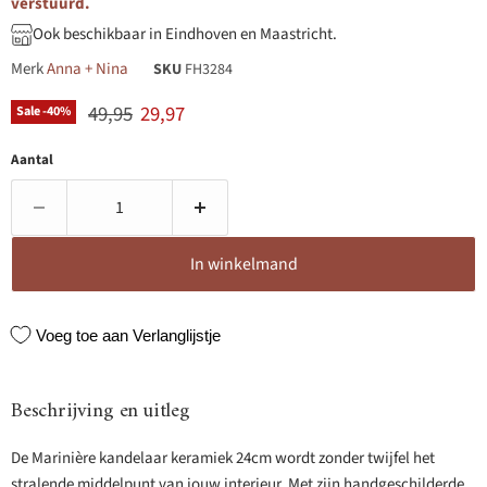
verstuurd.
Ook beschikbaar in Eindhoven en Maastricht.
Merk
Anna + Nina
SKU
FH3284
Originele prijs
Huidige prijs
49,95
29,97
Sale -
40
%
Aantal
In winkelmand
Voeg toe aan Verlanglijstje
Beschrijving en uitleg
De Marinière kandelaar keramiek 24cm wordt zonder twijfel het
stralende middelpunt van jouw interieur. Met zijn handgeschilderde