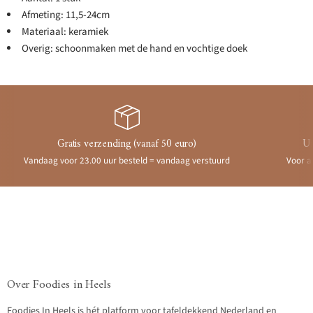
Afmeting: 11,5-24cm
Materiaal: keramiek
Overig: schoonmaken met de hand en vochtige doek
Gratis verzending (vanaf 50 euro)
Ui
Vandaag voor 23.00 uur besteld = vandaag verstuurd
Voor a
Over Foodies in Heels
Foodies In Heels is hét platform voor tafeldekkend Nederland en