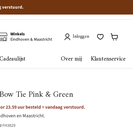
g verstuurd.
Winkels
Inloggen
Eindhoven & Maastricht
Winkelma
bekijken
Cadeaulijst
Over mij
Klantenservice
 Bow Tie Pink & Green
r 23.59 uur besteld = vandaag verstuurd.
ndhoven en Maastricht.
U
FH3829