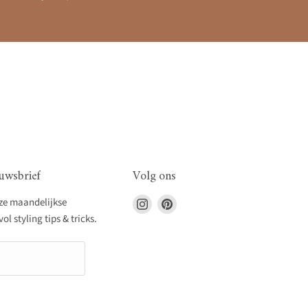
uwsbrief
Volg ons
Vind
Vind
nze maandelijkse
ons
ons
l styling tips & tricks.
op
op
Instagram
Pinterest