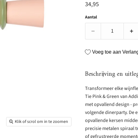
Huidige prijs
34,95
Aantal
Voeg toe aan Verlangl
Beschrijving en uitle
Transformeer elke wijnfl
Tie Pink & Green van Addi
met opvallend design - pr
volgende dinerparty. De 
opvallende kersen midden
Klik of scrol om in te zoomen
precisie metalen spiraal t
of gefrustreerde momenten