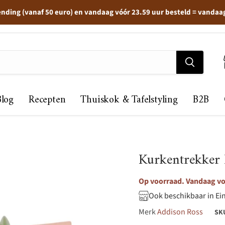
ending (vanaf 50 euro) en vandaag vóór 23.59 uur besteld = vandaa
Blog
Recepten
Thuiskok & Tafelstyling
B2B
Kurkentrekker
Op voorraad. Vandaag voo
Ook beschikbaar in Ei
Merk
Addison Ross
SK