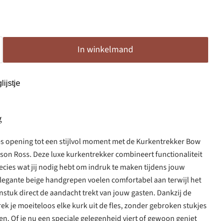
In winkelmand
ijstje
g
es opening tot een stijlvol moment met de Kurkentrekker Bow
son Ross. Deze luxe kurkentrekker combineert functionaliteit
ecies wat jij nodig hebt om indruk te maken tijdens jouw
elegante beige handgrepen voelen comfortabel aan terwijl het
stuk direct de aandacht trekt van jouw gasten. Dankzij de
rek je moeiteloos elke kurk uit de fles, zonder gebroken stukjes
. Of je nu een speciale gelegenheid viert of gewoon geniet