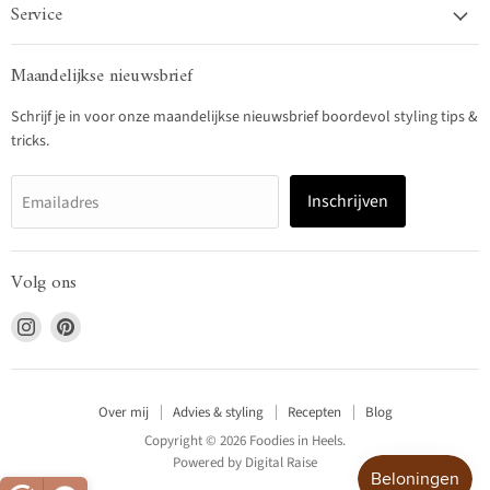
Service
Maandelijkse nieuwsbrief
Schrijf je in voor onze maandelijkse nieuwsbrief boordevol styling tips &
tricks.
Inschrijven
Emailadres
Volg ons
Vind
Vind
ons
ons
op
op
Instagram
Pinterest
Over mij
Advies & styling
Recepten
Blog
Copyright © 2026 Foodies in Heels.
Powered by
Digital Raise