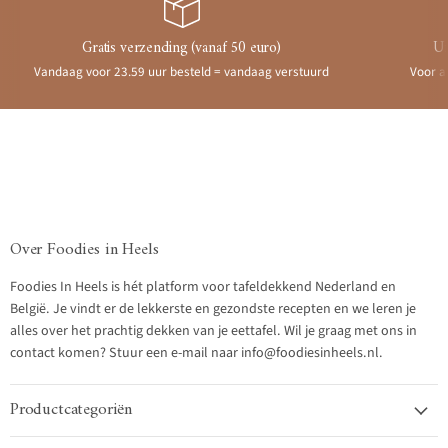
Gratis verzending (vanaf 50 euro)
Ui
Vandaag voor 23.59 uur besteld = vandaag verstuurd
Voor a
Over Foodies in Heels
Foodies In Heels is hét platform voor tafeldekkend Nederland en
België. Je vindt er de lekkerste en gezondste recepten en we leren je
alles over het prachtig dekken van je eettafel. Wil je graag met ons in
contact komen? Stuur een e-mail naar info@foodiesinheels.nl.
Productcategoriën