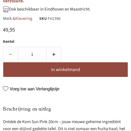
verstuurd.
Ook beschikbaar in Eindhoven en Maastricht.
Merk
&Klevering
SKU
FH2396
Huidige prijs
49,95
Aantal
In winkelmand
Voeg toe aan Verlanglijstje
Beschrijving en uitleg
Ontdek de Kom Sun Pink 20cm – jouw nieuwe geheime ingrediënt
voor een stijlvol gedekte tafel. Dit is niet zomaar een fruitschaal; het