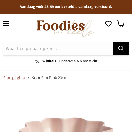
Vandaag vóór 23.59 uur besteld = vandaag verstuurd.
Menu
Winkel
bekijken
Winkels
Eindhoven & Maastricht
Startpagina
Kom Sun Pink 20cm