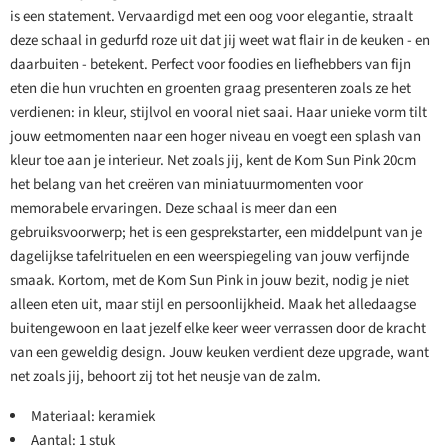
is een statement. Vervaardigd met een oog voor elegantie, straalt
deze schaal in gedurfd roze uit dat jij weet wat flair in de keuken - en
daarbuiten - betekent. Perfect voor foodies en liefhebbers van fijn
eten die hun vruchten en groenten graag presenteren zoals ze het
verdienen: in kleur, stijlvol en vooral niet saai. Haar unieke vorm tilt
jouw eetmomenten naar een hoger niveau en voegt een splash van
kleur toe aan je interieur. Net zoals jij, kent de Kom Sun Pink 20cm
het belang van het creëren van miniatuurmomenten voor
memorabele ervaringen. Deze schaal is meer dan een
gebruiksvoorwerp; het is een gesprekstarter, een middelpunt van je
dagelijkse tafelrituelen en een weerspiegeling van jouw verfijnde
smaak. Kortom, met de Kom Sun Pink in jouw bezit, nodig je niet
alleen eten uit, maar stijl en persoonlijkheid. Maak het alledaagse
buitengewoon en laat jezelf elke keer weer verrassen door de kracht
van een geweldig design. Jouw keuken verdient deze upgrade, want
net zoals jij, behoort zij tot het neusje van de zalm.
Materiaal: keramiek
Aantal: 1 stuk