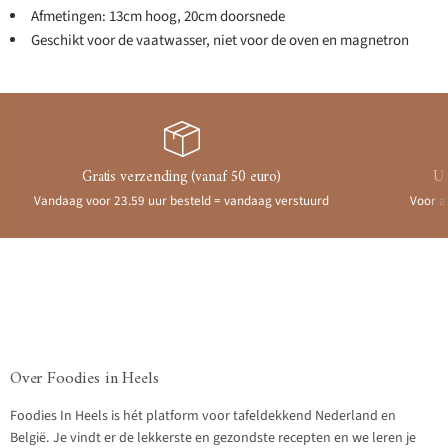
Afmetingen: 13cm hoog, 20cm doorsnede
Geschikt voor de vaatwasser, niet voor de oven en magnetron
Gratis verzending (vanaf 50 euro)
Ui
Vandaag voor 23.59 uur besteld = vandaag verstuurd
Voor a
Over Foodies in Heels
Foodies In Heels is hét platform voor tafeldekkend Nederland en
België. Je vindt er de lekkerste en gezondste recepten en we leren je