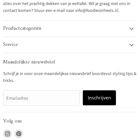
alles over het prachtig dekken van je eettafel. Wil je graag met ons in
contact komen? Stuur een e-mail naar info@foodiesinheels.nl.
Productcategoriën
Service
Maandelijkse nieuwsbrief
Schrijf je in voor onze maandelijkse nieuwsbrief boordevol styling tips &
tricks.
Inschrijven
Emailadres
Volg ons
Vind
Vind
ons
ons