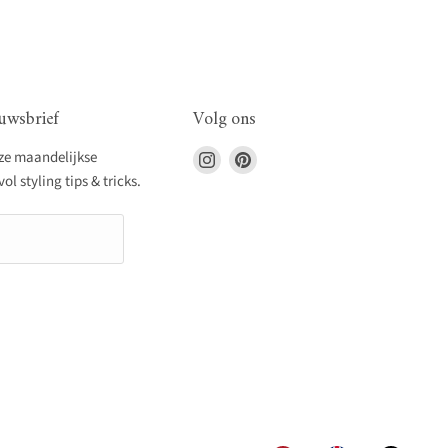
uwsbrief
Volg ons
Vind
Vind
nze maandelijkse
ons
ons
l styling tips & tricks.
op
op
Instagram
Pinterest