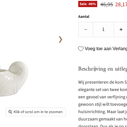
Originele pr
Huidi
46,95
28,1
Sale -
40
%
Aantal
❯
Voeg toe aan Verlangl
Beschrijving en uitle
Wij presenteren de kom She
elegante set van twee kom
een gevoel van verfijning 
gewoon stijl wilt toevoeg
huisinrichting. Maar laat j
Klik of scrol om in te zoomen
duurzaam gemaakt van hoo
doorstaan. Dus als je op 