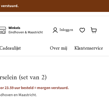
n verstuurd.
Winkels
Inloggen
Eindhoven & Maastricht
Winkelma
bekijken
Cadeaulijst
Over mij
Klantenservice
selein (set van 2)
or 23.59 uur besteld = morgen verstuurd.
ndhoven en Maastricht.