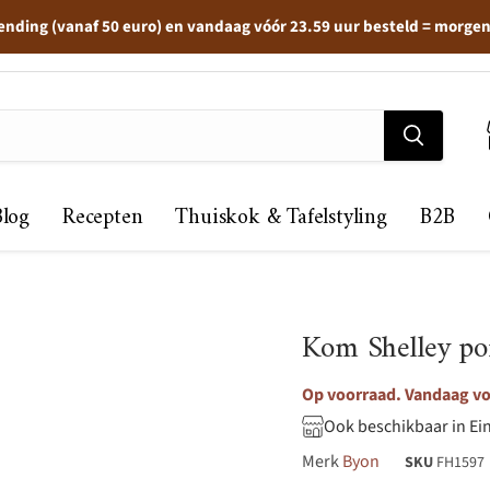
ending (vanaf 50 euro) en vandaag vóór 23.59 uur besteld = morge
Blog
Recepten
Thuiskok & Tafelstyling
B2B
Kom Shelley por
Op voorraad. Vandaag vo
Ook beschikbaar in Ei
Merk
Byon
SKU
FH1597