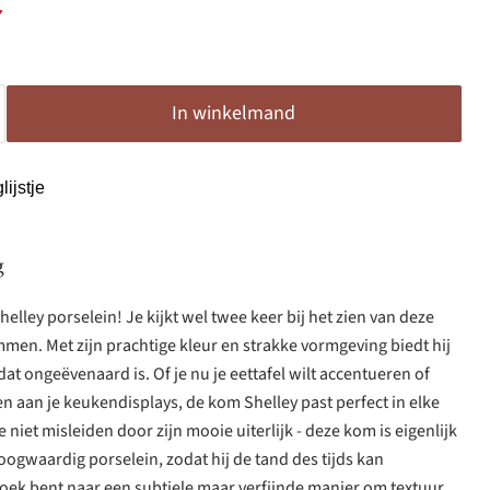
ijs
ge prijs
7
In winkelmand
ijstje
g
lley porselein! Je kijkt wel twee keer bij het zien van deze
men. Met zijn prachtige kleur en strakke vormgeving biedt hij
dat ongeëvenaard is. Of je nu je eettafel wilt accentueren of
en aan je keukendisplays, de kom Shelley past perfect in elke
e niet misleiden door zijn mooie uiterlijk - deze kom is eigenlijk
gwaardig porselein, zodat hij de tand des tijds kan
zoek bent naar een subtiele maar verfijnde manier om textuur