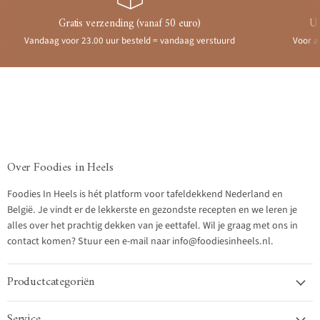
Gratis verzending (vanaf 50 euro)
Ui
Vandaag voor 23.00 uur besteld = vandaag verstuurd
Voor a
Over Foodies in Heels
Foodies In Heels is hét platform voor tafeldekkend Nederland en
België. Je vindt er de lekkerste en gezondste recepten en we leren je
alles over het prachtig dekken van je eettafel. Wil je graag met ons in
contact komen? Stuur een e-mail naar info@foodiesinheels.nl.
Productcategoriën
Service