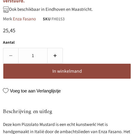
verstuurd.
Ook beschikbaar in Eindhoven en Maastricht.
Merk
Enza Fasano
SKU
FH0153
Huidige prijs
25,45
Aantal
In winkelmand
Voeg toe aan Verlanglijstje
Beschrijving en uitleg
Deze kom Pizzolato Mustard is een echt kunstwerk! Het is
handgemaakt in Italië door de ambachtslieden van Enza Fasano. Het