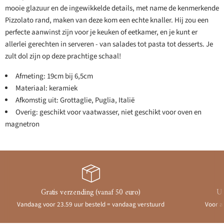
mooie glazuur en de ingewikkelde details, met name de kenmerkende
Pizzolato rand, maken van deze kom een echte knaller. Hij zou een
perfecte aanwinst zijn voor je keuken of eetkamer, en je kunt er
allerlei gerechten in serveren - van salades tot pasta tot desserts. Je
zult dol zijn op deze prachtige schaal!
Afmeting: 19cm bij 6,5cm
Materiaal: keramiek
Afkomstig uit: Grottaglie, Puglia, Italië
Overig: geschikt voor vaatwasser, niet geschikt voor oven en
magnetron
Gratis verzending (vanaf 50 euro)
Ui
Vandaag voor 23.59 uur besteld = vandaag verstuurd
Voor a