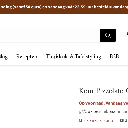
ending (vanaf 50 euro) en vandaag vóór 23.59 uur besteld = vandaa
Blog
Recepten
Thuiskok & Tafelstyling
B2B
Kom Pizzolato 
Op voorraad. Vandaag voo
Ook beschikbaar in Ei
Merk
Enza Fasano
SKU