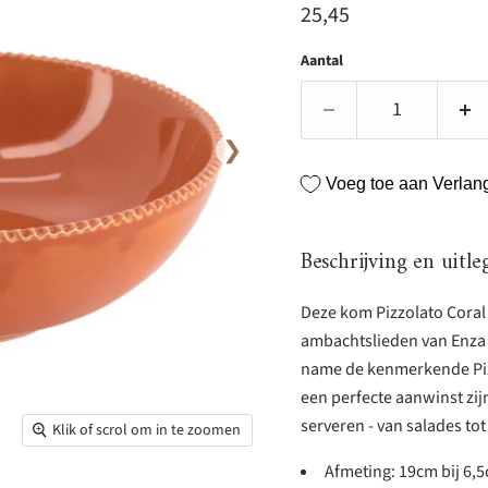
Huidige prijs
25,45
Aantal
❯
Voeg toe aan Verlangl
Beschrijving en uitle
Deze kom Pizzolato Coral 
ambachtslieden van Enza 
name de kenmerkende Pizz
een perfecte aanwinst zijn
serveren - van salades tot
Klik of scrol om in te zoomen
Afmeting: 19cm bij 6,