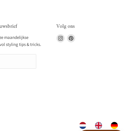
uwsbrief
Volg ons
Vind
Vind
nze maandelijkse
ons
ons
l styling tips & tricks.
op
op
Instagram
Pinterest