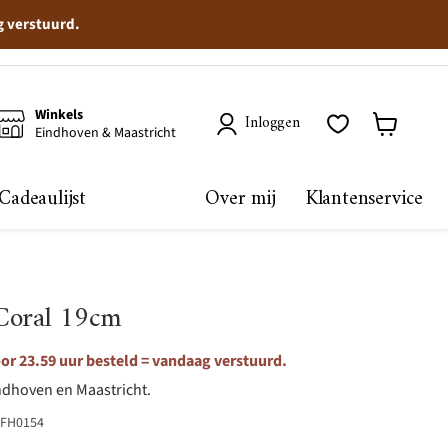
g verstuurd.
Winkels
Inloggen
Eindhoven & Maastricht
Winkelma
bekijken
Cadeaulijst
Over mij
Klantenservice
Coral 19cm
r 23.59 uur besteld = vandaag verstuurd.
ndhoven en Maastricht.
FH0154