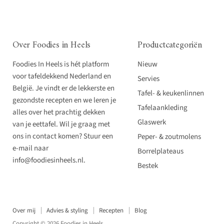
Over Foodies in Heels
Productcategoriën
Foodies In Heels is hét platform
Nieuw
voor tafeldekkend Nederland en
Servies
België. Je vindt er de lekkerste en
Tafel- & keukenlinnen
gezondste recepten en we leren je
Tafelaankleding
alles over het prachtig dekken
Glaswerk
van je eettafel. Wil je graag met
ons in contact komen? Stuur een
Peper- & zoutmolens
e-mail naar
Borrelplateaus
info@foodiesinheels.nl.
Bestek
Over mij
Advies & styling
Recepten
Blog
Copyright © 2026 Foodies in Heels.