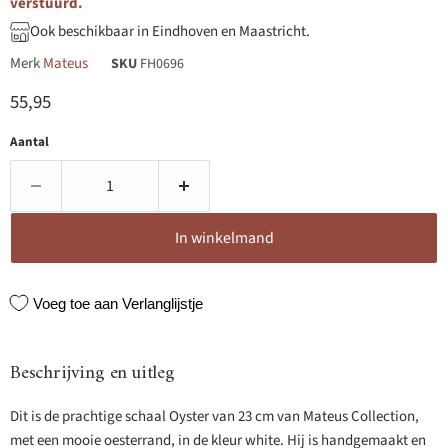
verstuurd.
Ook beschikbaar in Eindhoven en Maastricht.
Merk
Mateus
SKU
FH0696
Huidige prijs
55,95
Aantal
In winkelmand
Voeg toe aan Verlanglijstje
Beschrijving en uitleg
Dit is de prachtige schaal Oyster van 23 cm van Mateus Collection,
met een mooie oesterrand, in de kleur white. Hij is handgemaakt en