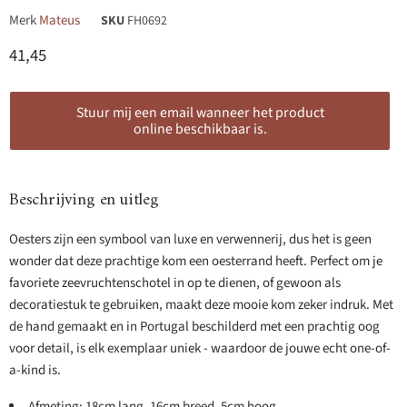
Merk
Mateus
SKU
FH0692
Huidige prijs
41,45
Stuur mij een email wanneer het product
online beschikbaar is.
Beschrijving en uitleg
Oesters zijn een symbool van luxe en verwennerij, dus het is geen
wonder dat deze prachtige kom een oesterrand heeft. Perfect om je
favoriete zeevruchtenschotel in op te dienen, of gewoon als
decoratiestuk te gebruiken, maakt deze mooie kom zeker indruk. Met
de hand gemaakt en in Portugal beschilderd met een prachtig oog
voor detail, is elk exemplaar uniek - waardoor de jouwe echt one-of-
a-kind is.
Afmeting: 18cm lang, 16cm breed, 5cm hoog