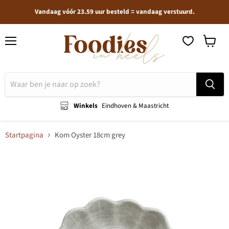
Vandaag vóór 23.59 uur besteld = vandaag verstuurd.
Menu
Winkel
bekijken
Winkels
Eindhoven & Maastricht
Startpagina
Kom Oyster 18cm grey