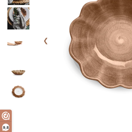
❮
9,8