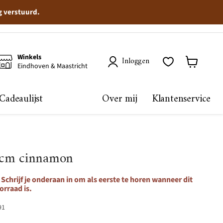
g verstuurd.
Winkels
Inloggen
Eindhoven & Maastricht
Winkelma
bekijken
Cadeaulijst
Over mij
Klantenservice
8cm cinnamon
Schrijf je onderaan in om als eerste te horen wanneer dit
orraad is.
91