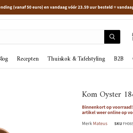
ending (vanaf 50 euro) en vandaag vóór 23.59 uur besteld = vandaa
Blog
Recepten
Thuiskok & Tafelstyling
B2B
Kom Oyster 1
Binnenkort op voorraad! 
artikel weer online op vo
Merk
Mateus
SKU
FH06