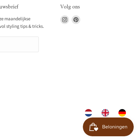
uwsbrief
Volg ons
Vind
Vind
nze maandelijkse
ons
ons
l styling tips & tricks.
op
op
Instagram
Pinterest