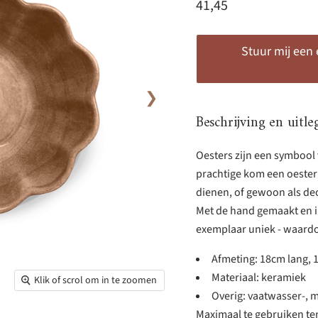
Huidige prijs
41,45
Stuur mij een
❯
Beschrijving en uitle
Oesters zijn een symbool 
prachtige kom een oesterr
dienen, of gewoon als de
Met de hand gemaakt en in
exemplaar uniek - waardo
Afmeting: 18cm lang,
Materiaal: keramiek
Klik of scrol om in te zoomen
Overig: vaatwasser-, m
Maximaal te gebruiken te