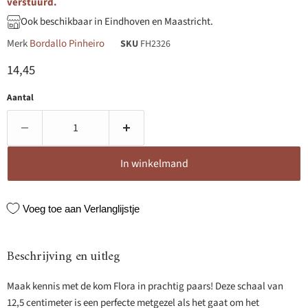
verstuurd.
Ook beschikbaar in Eindhoven en Maastricht.
Merk
Bordallo Pinheiro
SKU
FH2326
Huidige prijs
14,45
Aantal
In winkelmand
Voeg toe aan Verlanglijstje
Beschrijving en uitleg
Maak kennis met de kom Flora in prachtig paars! Deze schaal van
12,5 centimeter is een perfecte metgezel als het gaat om het