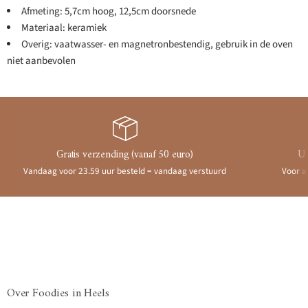
Afmeting: 5,7cm hoog, 12,5cm doorsnede
Materiaal: keramiek
Overig: vaatwasser- en magnetronbestendig, gebruik in de oven
niet aanbevolen
Gratis verzending (vanaf 50 euro)
Ui
Vandaag voor 23.59 uur besteld = vandaag verstuurd
Voor a
Over Foodies in Heels