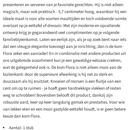
presenteren en serveren van je favoriete gerechten. Hij is niet alleen
magisch, maar ook praktisch - 5,7 centimeter hoog, waardoor hij een
ideale maat is voor alle soorten maaltijden en toch voldoende ruimte
overlaat op je eettafel of dressoir. Met zijn moderne en opvallende
ontwerp krijg je gegarandeerd veel complimenten op je volgende
familiebijeenkomst. Laten we eerlijk zijn, als je op zoek bent naar iets
dat een vleugje elegantie toevoegt aan je inrichting, dan is de kom
Flora zeker een aanrader! En in combinatie met andere producten uit
ons uitgebreide assortiment kun je een geweldige eetoase creëren,
wat de gelegenheid ook is. De kom Flora is niet alleen mooi aan de
buitenkant: door de superieure afwerking is hij net zo sterk en
duurzaam als hij eruitziet. Knoeien of morsen is een fluitje van een
cent om op te ruimen - je hoeft geen hardnekkige vlekken of resten
weg te schrobben! Bovendien belooft dit product, dankzij zijn
robuuste aard, keer op keer langdurig gemak en prestaties. Voor wie
van lekker eten en een mooi gestylde eettafel houdt, is er geen betere
keuze dan kom Flora.
Aantal: 1 stuk