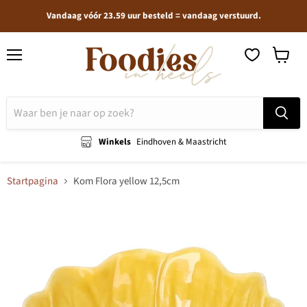
Vandaag vóór 23.59 uur besteld = vandaag verstuurd.
Menu
Winkel
bekijken
Winkels
Eindhoven & Maastricht
Startpagina
Kom Flora yellow 12,5cm