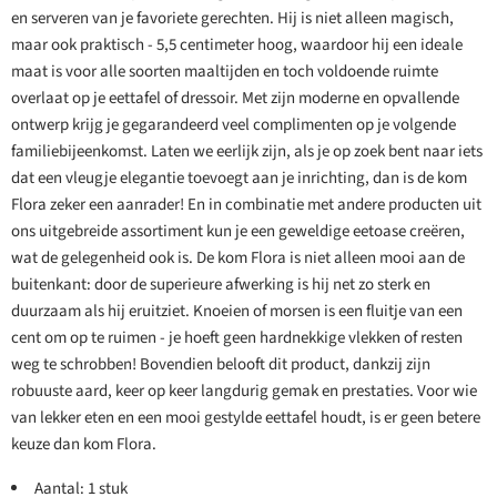
en serveren van je favoriete gerechten. Hij is niet alleen magisch,
maar ook praktisch - 5,5 centimeter hoog, waardoor hij een ideale
maat is voor alle soorten maaltijden en toch voldoende ruimte
overlaat op je eettafel of dressoir. Met zijn moderne en opvallende
ontwerp krijg je gegarandeerd veel complimenten op je volgende
familiebijeenkomst. Laten we eerlijk zijn, als je op zoek bent naar iets
dat een vleugje elegantie toevoegt aan je inrichting, dan is de kom
Flora zeker een aanrader! En in combinatie met andere producten uit
ons uitgebreide assortiment kun je een geweldige eetoase creëren,
wat de gelegenheid ook is. De kom Flora is niet alleen mooi aan de
buitenkant: door de superieure afwerking is hij net zo sterk en
duurzaam als hij eruitziet. Knoeien of morsen is een fluitje van een
cent om op te ruimen - je hoeft geen hardnekkige vlekken of resten
weg te schrobben! Bovendien belooft dit product, dankzij zijn
robuuste aard, keer op keer langdurig gemak en prestaties. Voor wie
van lekker eten en een mooi gestylde eettafel houdt, is er geen betere
keuze dan kom Flora.
Aantal: 1 stuk