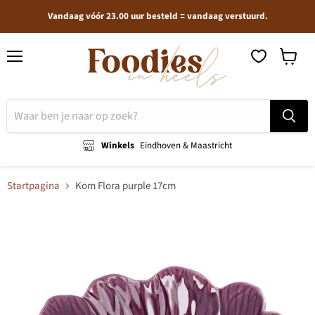
Vandaag vóór 23.00 uur besteld = vandaag verstuurd.
Menu
Winkel
bekijken
Winkels
Eindhoven & Maastricht
Startpagina
Kom Flora purple 17cm