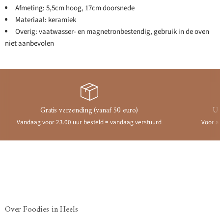
Afmeting: 5,5cm hoog, 17cm doorsnede
Materiaal: keramiek
Overig: vaatwasser- en magnetronbestendig, gebruik in de oven
niet aanbevolen
Gratis verzending (vanaf 50 euro)
Ui
Vandaag voor 23.00 uur besteld = vandaag verstuurd
Voor a
Over Foodies in Heels