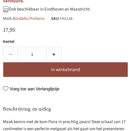
verstuurd.
Ook beschikbaar in Eindhoven en Maastricht.
Merk
Bordallo Pinheiro
SKU
FH2138
Huidige prijs
17,95
Aantal
In winkelmand
Voeg toe aan Verlanglijstje
Beschrijving en uitleg
Maak kennis met de kom Flora in prachtig paars! Deze schaal van 17
centimeter is een perfecte metgezel als het gaat om het presenteren