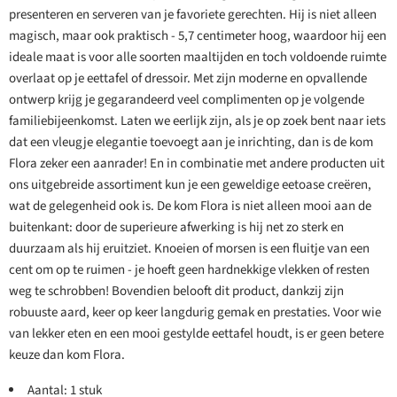
presenteren en serveren van je favoriete gerechten. Hij is niet alleen
magisch, maar ook praktisch - 5,7 centimeter hoog, waardoor hij een
ideale maat is voor alle soorten maaltijden en toch voldoende ruimte
overlaat op je eettafel of dressoir. Met zijn moderne en opvallende
ontwerp krijg je gegarandeerd veel complimenten op je volgende
familiebijeenkomst. Laten we eerlijk zijn, als je op zoek bent naar iets
dat een vleugje elegantie toevoegt aan je inrichting, dan is de kom
Flora zeker een aanrader! En in combinatie met andere producten uit
ons uitgebreide assortiment kun je een geweldige eetoase creëren,
wat de gelegenheid ook is. De kom Flora is niet alleen mooi aan de
buitenkant: door de superieure afwerking is hij net zo sterk en
duurzaam als hij eruitziet. Knoeien of morsen is een fluitje van een
cent om op te ruimen - je hoeft geen hardnekkige vlekken of resten
weg te schrobben! Bovendien belooft dit product, dankzij zijn
robuuste aard, keer op keer langdurig gemak en prestaties. Voor wie
van lekker eten en een mooi gestylde eettafel houdt, is er geen betere
keuze dan kom Flora.
Aantal: 1 stuk