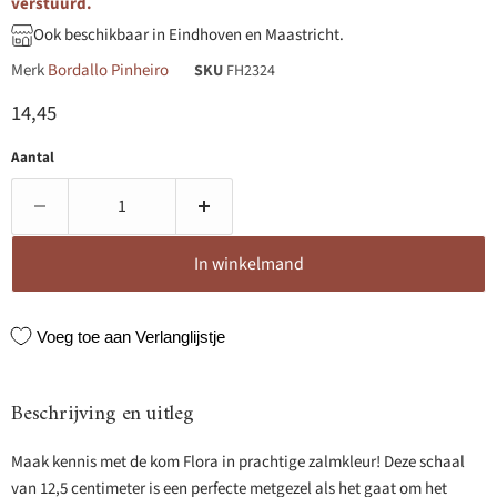
verstuurd.
Ook beschikbaar in Eindhoven en Maastricht.
Merk
Bordallo Pinheiro
SKU
FH2324
Huidige prijs
14,45
Aantal
In winkelmand
Voeg toe aan Verlanglijstje
Beschrijving en uitleg
Maak kennis met de kom Flora in prachtige zalmkleur! Deze schaal
van 12,5 centimeter is een perfecte metgezel als het gaat om het