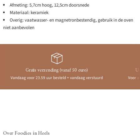
Afmeting: 5,7cm hoog, 12,5cm doorsnede
Materiaal: keramiek
Overig: vaatwasser- en magnetronbestendig, gebruik in de oven
niet aanbevolen
Gratis verzending (vanaf 50 euro)
Ui
Vandaag voor 23.59 uur besteld = vandaag verstuurd
Voor a
Over Foodies in Heels