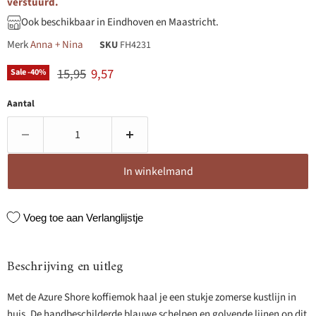
verstuurd.
Ook beschikbaar in Eindhoven en Maastricht.
Merk
Anna + Nina
SKU
FH4231
Originele prijs
Huidige prijs
15,95
9,57
Sale -
40
%
Aantal
In winkelmand
Voeg toe aan Verlanglijstje
Beschrijving en uitleg
Met de Azure Shore koffiemok haal je een stukje zomerse kustlijn in
huis. De handbeschilderde blauwe schelpen en golvende lijnen op dit