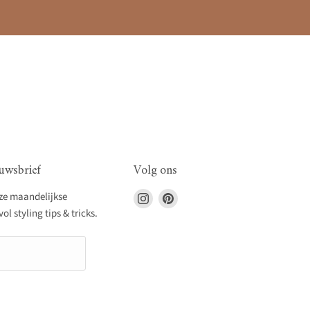
uwsbrief
Volg ons
Vind
Vind
nze maandelijkse
ons
ons
l styling tips & tricks.
op
op
Instagram
Pinterest