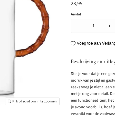
Huidige prijs
28,95
Aantal
Voeg toe aan Verlangl
Beschrijving en uitle
Stel je voor dat je een g
indruk van je stijl en gas
reeks voeg je niet alleen 
met je oog voor detail. D
een functioneel item; het 
Klik of scrol om in te zoomen
je avond voorbij is, hoef
geschikt voor de vaatwass