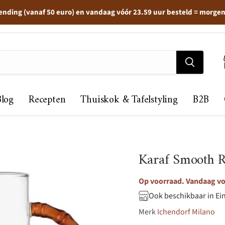
ending (vanaf 50 euro) en vandaag vóór 23.59 uur besteld = morge
Blog
Recepten
Thuiskok & Tafelstyling
B2B
Karaf Smooth R
Op voorraad. Vandaag vo
Ook beschikbaar in Ei
Merk
Ichendorf Milano