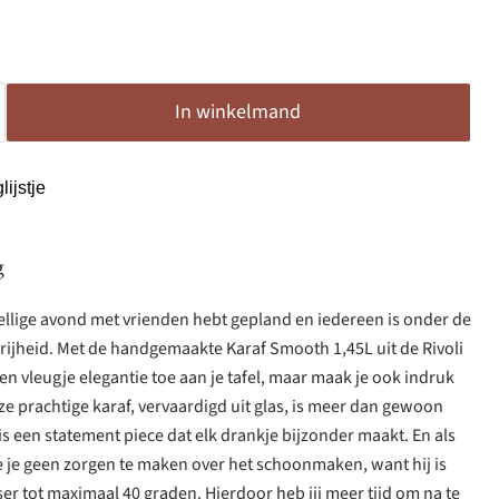
In winkelmand
ijstje
g
ezellige avond met vrienden hebt gepland en iedereen is onder de
tvrijheid. Met de handgemaakte Karaf Smooth 1,45L uit de Rivoli
een vleugje elegantie toe aan je tafel, maar maak je ook indruk
eze prachtige karaf, vervaardigd uit glas, is meer dan gewoon
is een statement piece dat elk drankje bijzonder maakt. En als
 je je geen zorgen te maken over het schoonmaken, want hij is
er tot maximaal 40 graden. Hierdoor heb jij meer tijd om na te