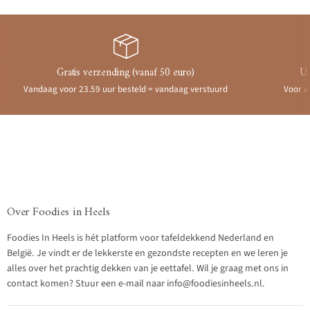
Gratis verzending (vanaf 50 euro)
Ui
Vandaag voor 23.59 uur besteld = vandaag verstuurd
Voor a
Over Foodies in Heels
Foodies In Heels is hét platform voor tafeldekkend Nederland en
België. Je vindt er de lekkerste en gezondste recepten en we leren je
alles over het prachtig dekken van je eettafel. Wil je graag met ons in
contact komen? Stuur een e-mail naar info@foodiesinheels.nl.