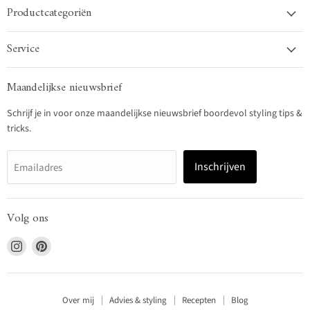
Productcategoriën
Service
Maandelijkse nieuwsbrief
Schrijf je in voor onze maandelijkse nieuwsbrief boordevol styling tips &
tricks.
Inschrijven
Emailadres
Volg ons
Vind
Vind
ons
ons
op
op
Instagram
Pinterest
Over mij
Advies & styling
Recepten
Blog