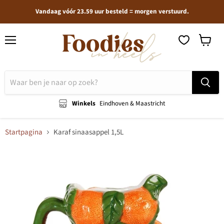
Vandaag vóór 23.59 uur besteld = morgen verstuurd.
Menu
Winkel
bekijken
Winkels
Eindhoven & Maastricht
Startpagina
Karaf sinaasappel 1,5L