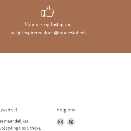
Volg ons op Instagram
Laat je inspireren door @foodiesinheels
uwsbrief
Volg ons
Vind
Vind
nze maandelijkse
ons
ons
l styling tips & tricks.