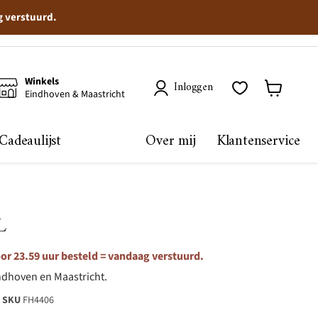
g verstuurd.
Winkels
Inloggen
Eindhoven & Maastricht
Winkelma
bekijken
Cadeaulijst
Over mij
Klantenservice
L
r 23.59 uur besteld = vandaag verstuurd.
ndhoven en Maastricht.
SKU
FH4406