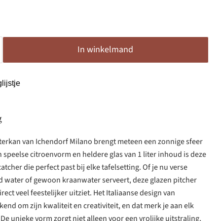
In winkelmand
ijstje
g
terkan van Ichendorf Milano brengt meteen een zonnige sfeer
n speelse citroenvorm en heldere glas van 1 liter inhoud is deze
cher die perfect past bij elke tafelsetting. Of je nu verse
 water of gewoon kraanwater serveert, deze glazen pitcher
irect veel feestelijker uitziet. Het Italiaanse design van
end om zijn kwaliteit en creativiteit, en dat merk je aan elk
 De unieke vorm zorgt niet alleen voor een vrolijke uitstraling,