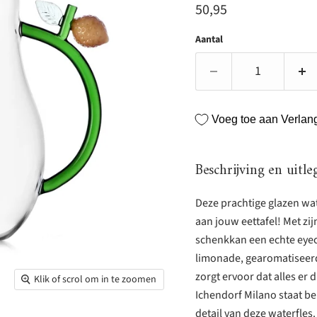
Huidige prijs
50,95
Aantal
Voeg toe aan Verlangl
Beschrijving en uitle
Deze prachtige glazen wa
aan jouw eettafel! Met zij
schenkkan een echte eyecat
limonade, gearomatiseerd
zorgt ervoor dat alles er d
Klik of scrol om in te zoomen
Ichendorf Milano staat bek
detail van deze waterfles.