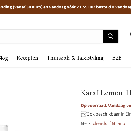
ending (vanaf 50 euro) en vandaag vóór 23.59 uur besteld = vandaa
Blog
Recepten
Thuiskok & Tafelstyling
B2B
Karaf Lemon 1
Op voorraad. Vandaag voo
Ook beschikbaar in Ei
Merk
Ichendorf Milano