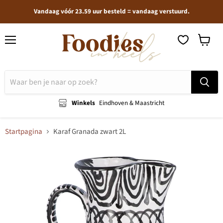
Vandaag vóór 23.59 uur besteld = vandaag verstuurd.
Menu
Winkel
bekijken
Winkels
Eindhoven & Maastricht
Startpagina
Karaf Granada zwart 2L