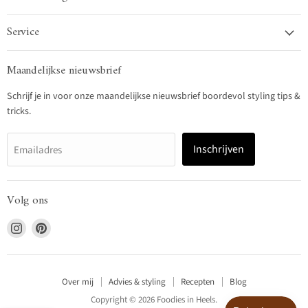
Service
Maandelijkse nieuwsbrief
Schrijf je in voor onze maandelijkse nieuwsbrief boordevol styling tips &
tricks.
Inschrijven
Emailadres
Volg ons
Vind
Vind
ons
ons
op
op
Instagram
Pinterest
Over mij
Advies & styling
Recepten
Blog
Copyright © 2026 Foodies in Heels.