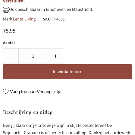
verstuurd.
Ook beschikbaar in Eindhoven en Maastricht.
Merk
Lenta Living
SKU
FH4001
Huidige prijs
75,95
Aantal
In winkelmand
Voeg toe aan Verlanglijstje
Beschrijving en uitleg
Ben jij klaar om je tafel én je wijn in stijl te presenteren? De
Wijnkoeler Granada is dé perfecte aanvulling. Dankzij het aardewerk