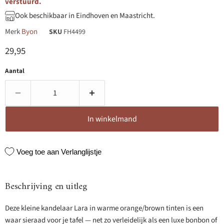
verstuurd.
Ook beschikbaar in Eindhoven en Maastricht.
Merk
Byon
SKU
FH4499
Huidige prijs
29,95
Aantal
In winkelmand
Voeg toe aan Verlanglijstje
Beschrijving en uitleg
Deze kleine kandelaar Lara in warme orange/brown tinten is een
waar sieraad voor je tafel — net zo verleidelijk als een luxe bonbon of