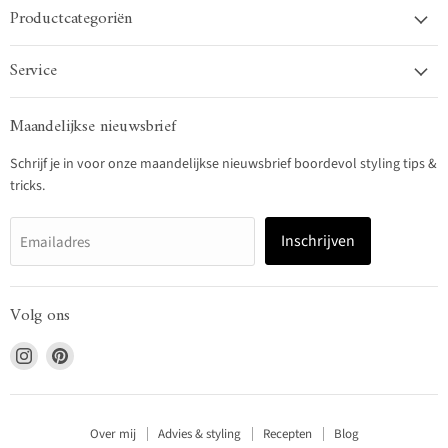
Productcategoriën
Service
Maandelijkse nieuwsbrief
Schrijf je in voor onze maandelijkse nieuwsbrief boordevol styling tips &
tricks.
Inschrijven
Emailadres
Volg ons
Vind
Vind
ons
ons
op
op
Instagram
Pinterest
Over mij
Advies & styling
Recepten
Blog