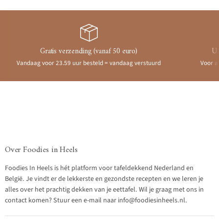
Gratis verzending (vanaf 50 euro)
Ui
Vandaag voor 23.59 uur besteld = vandaag verstuurd
Voor a
Over Foodies in Heels
Foodies In Heels is hét platform voor tafeldekkend Nederland en
België. Je vindt er de lekkerste en gezondste recepten en we leren je
alles over het prachtig dekken van je eettafel. Wil je graag met ons in
contact komen? Stuur een e-mail naar info@foodiesinheels.nl.