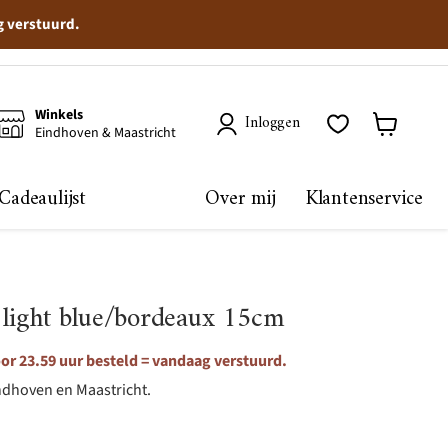
g verstuurd.
Winkels
Inloggen
Eindhoven & Maastricht
Winkelma
bekijken
Cadeaulijst
Over mij
Klantenservice
 light blue/bordeaux 15cm
r 23.59 uur besteld = vandaag verstuurd.
ndhoven en Maastricht.