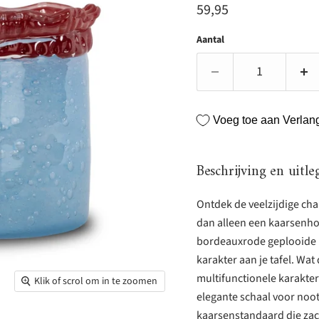
Huidige prijs
59,95
Aantal
Voeg toe aan Verlangl
Beschrijving en uitle
Ontdek de veelzijdige cha
dan alleen een kaarsenhou
bordeauxrode geplooide r
karakter aan je tafel. Wat
multifunctionele karakter 
Klik of scrol om in te zoomen
elegante schaal voor nootj
kaarsenstandaard die zach