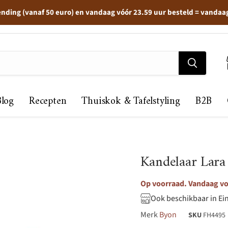
ending (vanaf 50 euro) en vandaag vóór 23.59 uur besteld = vandaa
Blog
Recepten
Thuiskok & Tafelstyling
B2B
Kandelaar Lara
Op voorraad. Vandaag voo
Ook beschikbaar in Ei
Merk
Byon
SKU
FH4495