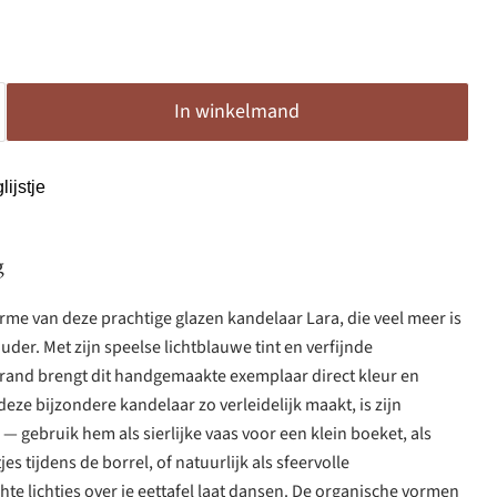
In winkelmand
ijstje
g
rme van deze prachtige glazen kandelaar Lara, die veel meer is
der. Met zijn speelse lichtblauwe tint en verfijnde
and brengt dit handgemaakte exemplaar direct kleur en
 deze bijzondere kandelaar zo verleidelijk maakt, is zijn
— gebruik hem als sierlijke vaas voor een klein boeket, als
es tijdens de borrel, of natuurlijk als sfeervolle
te lichtjes over je eettafel laat dansen. De organische vormen