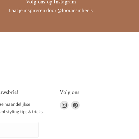
Volg ons op Instagram
Laat je inspireren door @foodiesinheels
uwsbrief
Volg ons
Vind
Vind
nze maandelijkse
ons
ons
l styling tips & tricks.
op
op
Instagram
Pinterest