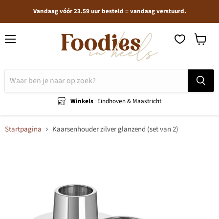
Vandaag vóór 23.59 uur besteld = vandaag verstuurd.
Menu
Winkel
bekijken
Winkels
Eindhoven & Maastricht
Startpagina
Kaarsenhouder zilver glanzend (set van 2)