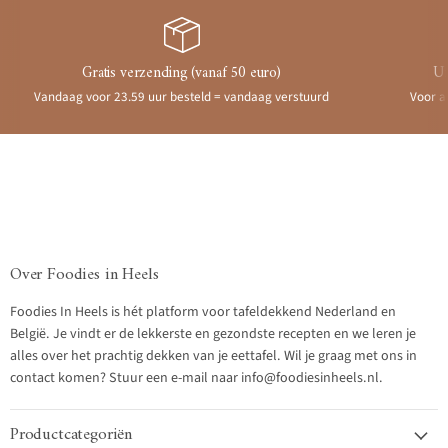
Gratis verzending (vanaf 50 euro)
Ui
Vandaag voor 23.59 uur besteld = vandaag verstuurd
Voor a
Over Foodies in Heels
Foodies In Heels is hét platform voor tafeldekkend Nederland en
België. Je vindt er de lekkerste en gezondste recepten en we leren je
alles over het prachtig dekken van je eettafel. Wil je graag met ons in
contact komen? Stuur een e-mail naar info@foodiesinheels.nl.
Productcategoriën