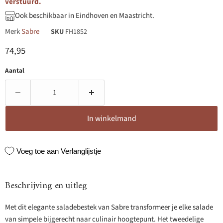
verstuurd.
Ook beschikbaar in Eindhoven en Maastricht.
Merk
Sabre
SKU
FH1852
Huidige prijs
74,95
Aantal
In winkelmand
Voeg toe aan Verlanglijstje
Beschrijving en uitleg
Met dit elegante saladebestek van Sabre transformeer je elke salade
van simpele bijgerecht naar culinair hoogtepunt. Het tweedelige