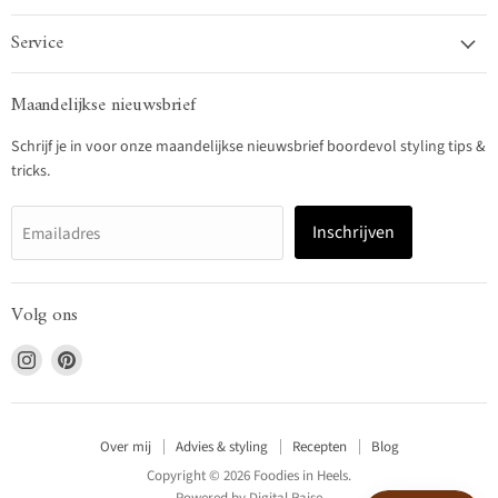
Service
Maandelijkse nieuwsbrief
Schrijf je in voor onze maandelijkse nieuwsbrief boordevol styling tips &
tricks.
Inschrijven
Emailadres
Volg ons
Vind
Vind
ons
ons
op
op
Instagram
Pinterest
Over mij
Advies & styling
Recepten
Blog
Copyright © 2026 Foodies in Heels.