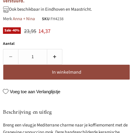
verstuurd.
Ook beschikbaar in Eindhoven en Maastricht.
Merk
Anna + Nina
SKU
FH4238
Originele prijs
Huidige prijs
23,95
14,37
Sale -
40
%
Aantal
In winkelmand
Voeg toe aan Verlanglijstje
Beschrijving en uitleg
Breng een vleugje Mediterrane charme naar je koffiemoment met de
Grapevine cappuccino mok. Deze handgeschilderde keramische