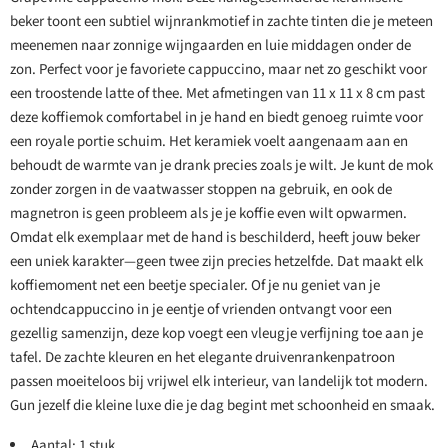
beker toont een subtiel wijnrankmotief in zachte tinten die je meteen
meenemen naar zonnige wijngaarden en luie middagen onder de
zon. Perfect voor je favoriete cappuccino, maar net zo geschikt voor
een troostende latte of thee. Met afmetingen van 11 x 11 x 8 cm past
deze koffiemok comfortabel in je hand en biedt genoeg ruimte voor
een royale portie schuim. Het keramiek voelt aangenaam aan en
behoudt de warmte van je drank precies zoals je wilt. Je kunt de mok
zonder zorgen in de vaatwasser stoppen na gebruik, en ook de
magnetron is geen probleem als je je koffie even wilt opwarmen.
Omdat elk exemplaar met de hand is beschilderd, heeft jouw beker
een uniek karakter—geen twee zijn precies hetzelfde. Dat maakt elk
koffiemoment net een beetje specialer. Of je nu geniet van je
ochtendcappuccino in je eentje of vrienden ontvangt voor een
gezellig samenzijn, deze kop voegt een vleugje verfijning toe aan je
tafel. De zachte kleuren en het elegante druivenrankenpatroon
passen moeiteloos bij vrijwel elk interieur, van landelijk tot modern.
Gun jezelf die kleine luxe die je dag begint met schoonheid en smaak.
Aantal: 1 stuk