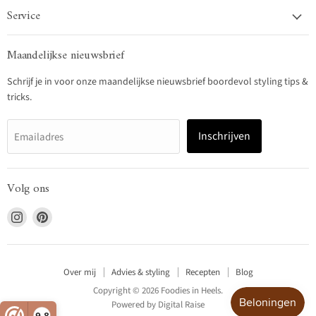
Service
Maandelijkse nieuwsbrief
Schrijf je in voor onze maandelijkse nieuwsbrief boordevol styling tips &
tricks.
Inschrijven
Emailadres
Volg ons
Vind
Vind
ons
ons
op
op
Instagram
Pinterest
Over mij
Advies & styling
Recepten
Blog
Copyright © 2026 Foodies in Heels.
Powered by
Digital Raise
9,8