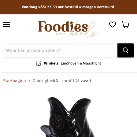
Vandaag vóór 23.59 uur besteld = morgen verstuurd.
Menu
Winkel
bekijken
Winkels
Eindhoven & Maastricht
Startpagina
Gluckigluck XL karaf 1,2L zwart