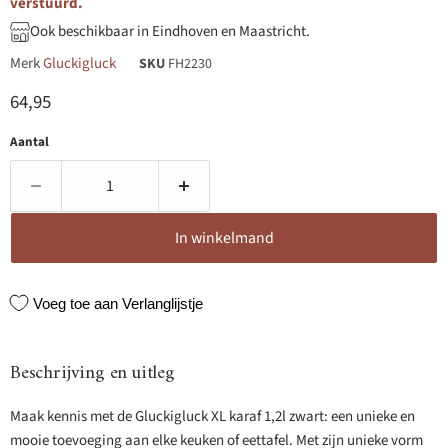
verstuurd.
Ook beschikbaar in Eindhoven en Maastricht.
Merk
Gluckigluck
SKU
FH2230
Huidige prijs
64,95
Aantal
In winkelmand
Voeg toe aan Verlanglijstje
Beschrijving en uitleg
Maak kennis met de Gluckigluck XL karaf 1,2l zwart: een unieke en
mooie toevoeging aan elke keuken of eettafel. Met zijn unieke vorm