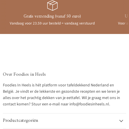
Gratis verzending (vanaf 50 euro)
Ui
Vandaag voor 23.59 uur besteld = vandaag verstuurd
Voor a
Over Foodies in Heels
Foodies In Heels is hét platform voor tafeldekkend Nederland en
België. Je vindt er de lekkerste en gezondste recepten en we leren je
alles over het prachtig dekken van je eettafel. Wil je graag met ons in
contact komen? Stuur een e-mail naar info@foodiesinheels.nl.
Productcategoriën