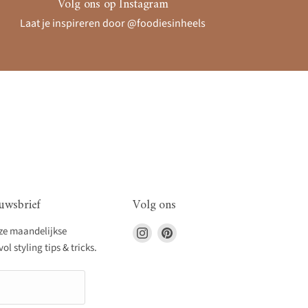
Volg ons op Instagram
Laat je inspireren door @foodiesinheels
uwsbrief
Volg ons
Vind
Vind
nze maandelijkse
ons
ons
l styling tips & tricks.
op
op
Instagram
Pinterest