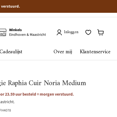
n verstuurd.
Winkels
Inloggen
Eindhoven & Maastricht
Winkelma
bekijken
Cadeaulijst
Over mij
Klantenservice
ie Raphia Cuir Noria Medium
or 23.59 uur besteld = morgen verstuurd.
astricht.
FH4078