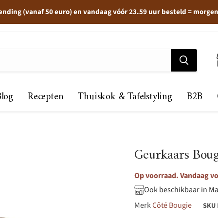
ending (vanaf 50 euro) en vandaag vóór 23.59 uur besteld = morge
Blog
Recepten
Thuiskok & Tafelstyling
B2B
Geurkaars Boug
Op voorraad. Vandaag vo
Ook beschikbaar in Ma
Merk
Côté Bougie
SKU