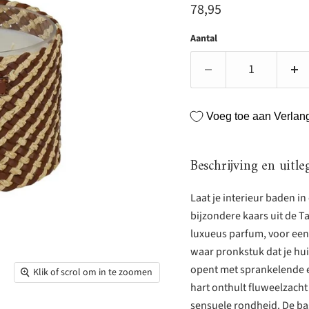
Huidige prijs
78,95
Aantal
Voeg toe aan Verlangl
Beschrijving en uitle
Laat je interieur baden i
bijzondere kaars uit de 
luxueus parfum, voor een 
waar pronkstuk dat je hu
opent met sprankelende e
Klik of scrol om in te zoomen
hart onthult fluweelzach
sensuele rondheid. De ba