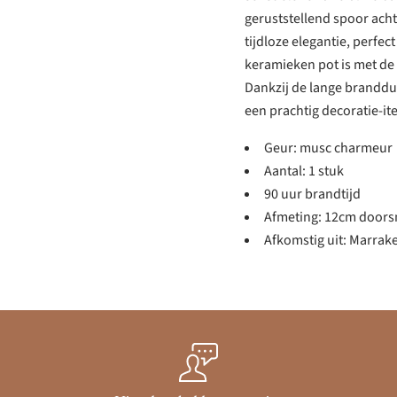
geruststellend spoor ach
tijdloze elegantie, perfec
keramieken pot is met de
Dankzij de lange brandduur
een prachtig decoratie-ite
Geur: musc charmeur
Aantal: 1 stuk
90 uur brandtijd
Afmeting: 12cm doorsn
Afkomstig uit: Marrak