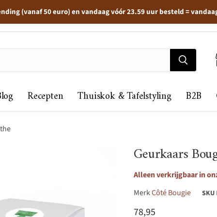
ending (vanaf 50 euro) en vandaag vóór 23.59 uur besteld = vandaa
Blog
Recepten
Thuiskok & Tafelstyling
B2B
the
Geurkaars Bou
Alleen verkrijgbaar in on
Merk
Côté Bougie
SKU
Huidige prijs
78,95