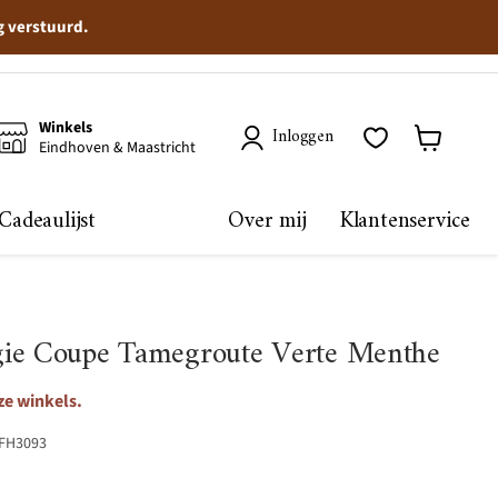
g verstuurd.
Winkels
Inloggen
Eindhoven & Maastricht
Winkelma
bekijken
Cadeaulijst
Over mij
Klantenservice
gie Coupe Tamegroute Verte Menthe
ze winkels.
FH3093