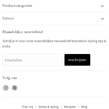
Productcategoriën
Service
Maandelijkse nieuwsbrief
Schrijf je in voor onze maandelijkse nieuwsbrief boordevol styling tips &
tricks.
Inschrijven
Emailadres
Volg ons
Vind
Vind
ons
ons
op
op
Instagram
Pinterest
Over mij
Advies & styling
Recepten
Blog