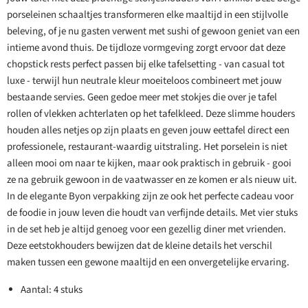
porseleinen schaaltjes transformeren elke maaltijd in een stijlvolle
beleving, of je nu gasten verwent met sushi of gewoon geniet van een
intieme avond thuis. De tijdloze vormgeving zorgt ervoor dat deze
chopstick rests perfect passen bij elke tafelsetting - van casual tot
luxe - terwijl hun neutrale kleur moeiteloos combineert met jouw
bestaande servies. Geen gedoe meer met stokjes die over je tafel
rollen of vlekken achterlaten op het tafelkleed. Deze slimme houders
houden alles netjes op zijn plaats en geven jouw eettafel direct een
professionele, restaurant-waardig uitstraling. Het porselein is niet
alleen mooi om naar te kijken, maar ook praktisch in gebruik - gooi
ze na gebruik gewoon in de vaatwasser en ze komen er als nieuw uit.
In de elegante Byon verpakking zijn ze ook het perfecte cadeau voor
de foodie in jouw leven die houdt van verfijnde details. Met vier stuks
in de set heb je altijd genoeg voor een gezellig diner met vrienden.
Deze eetstokhouders bewijzen dat de kleine details het verschil
maken tussen een gewone maaltijd en een onvergetelijke ervaring.
Aantal: 4 stuks