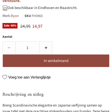
verstuurd.
Ook beschikbaar in Eindhoven en Maastricht.
Merk
Byon
SKU
FH3965
Originele prijs
Huidige prijs
24,95
14,97
Sale -
40
%
Aantal
In winkelmand
Voeg toe aan Verlanglijstje
Beschrijving en uitleg
Breng Scandinavische elegantie en Japanse verfijning samen op
jouw tafel met deze prachtige stokjeshouders van Fumiko. Deze beige