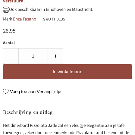
verstuurd.
Ook beschikbaar in Eindhoven en Maastricht.
Merk
Enza Fasano
SKU
FH0135
Huidige prijs
28,95
Aantal
In winkelmand
Voeg toe aan Verlanglijstje
Beschrijving en uitleg
Het dinerbord Pizzolato Jade zal een vleugje elegantie aan je tafel
toevoegen, zeker door de kenmerkende Pizzolato rand bekend uit de