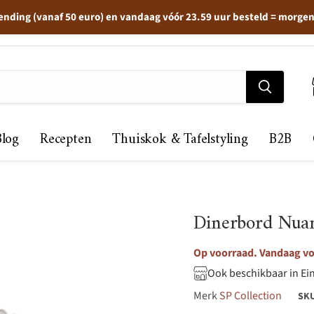
ending (vanaf 50 euro) en vandaag vóór 23.59 uur besteld = morge
Blog
Recepten
Thuiskok & Tafelstyling
B2B
Dinerbord Nua
Op voorraad. Vandaag vo
Ook beschikbaar in Ei
Merk
SP Collection
SK