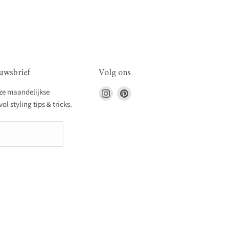
uwsbrief
Volg ons
Vind
Vind
nze maandelijkse
ons
ons
l styling tips & tricks.
op
op
Instagram
Pinterest