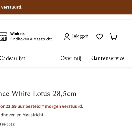
n verstuurd.
Winkels
Inloggen
Eindhoven & Maastricht
Winkelma
bekijken
Cadeaulijst
Over mij
Klantenservice
nce White Lotus 28,5cm
or 23.59 uur besteld = morgen verstuurd.
ndhoven en Maastricht.
U
FH2018