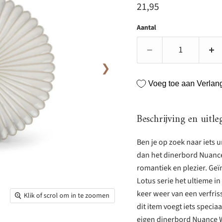
Huidige prijs
21,95
Aantal
❯
Voeg toe aan Verlangl
Beschrijving en uitle
Ben je op zoek naar iets u
dan het dinerbord Nuance 
romantiek en plezier. Geï
Lotus serie het ultieme i
keer weer van een verfriss
Klik of scrol om in te zoomen
dit item voegt iets speci
eigen dinerbord Nuance W