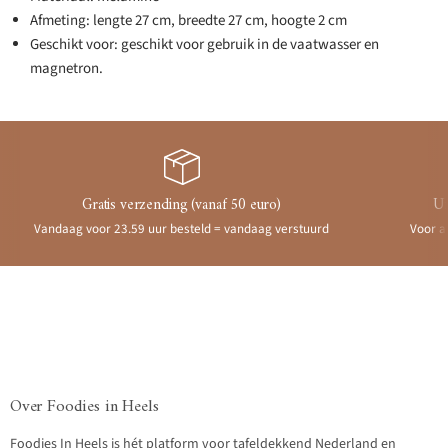
Afmeting: lengte 27 cm, breedte 27 cm, hoogte 2 cm
Geschikt voor: geschikt voor gebruik in de vaatwasser en
magnetron.
Gratis verzending (vanaf 50 euro)
Ui
Vandaag voor 23.59 uur besteld = vandaag verstuurd
Voor a
Over Foodies in Heels
Foodies In Heels is hét platform voor tafeldekkend Nederland en