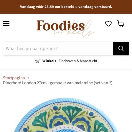
Vandaag vóór 23.59 uur besteld = vandaag verstuurd.
Menu
Winkel
bekijken
Winkels
Eindhoven & Maastricht
Startpagina
Dinerbord London 27cm - gemaakt van melamine (set van 2)