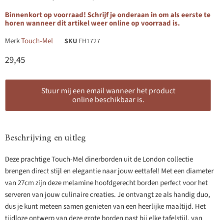
Binnenkort op voorraad! Schrijf je onderaan in om als eerste te
horen wanneer dit artikel weer online op voorraad is.
Merk
Touch-Mel
SKU
FH1727
Huidige prijs
29,45
Stuur mij een email wanneer het product
online beschikbaar is.
Beschrijving en uitleg
Deze prachtige Touch-Mel dinerborden uit de London collectie
brengen direct stijl en elegantie naar jouw eettafel! Met een diameter
van 27cm zijn deze melamine hoofdgerecht borden perfect voor het
serveren van jouw culinaire creaties. Je ontvangt ze als handig duo,
dus je kunt meteen samen genieten van een heerlijke maaltijd. Het
tijdloze ontwerp van deze grote borden past bij elke tafelstijl, van