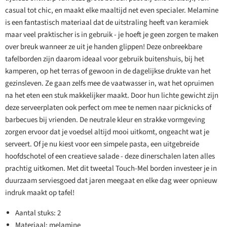
casual tot chic, en maakt elke maaltijd net even specialer. Melamine
is een fantastisch materiaal dat de uitstraling heeft van keramiek
maar veel praktischer is in gebruik - je hoeft je geen zorgen te maken
over breuk wanneer ze uit je handen glippen! Deze onbreekbare
tafelborden zijn daarom ideaal voor gebruik buitenshuis, bij het
kamperen, op het terras of gewoon in de dagelijkse drukte van het
gezinsleven. Ze gaan zelfs mee de vaatwasser in, wat het opruimen
na het eten een stuk makkelijker maakt. Door hun lichte gewicht zijn
deze serveerplaten ook perfect om mee te nemen naar picknicks of
barbecues bij vrienden. De neutrale kleur en strakke vormgeving
zorgen ervoor dat je voedsel altijd mooi uitkomt, ongeacht wat je
serveert. Of je nu kiest voor een simpele pasta, een uitgebreide
hoofdschotel of een creatieve salade - deze dinerschalen laten alles
prachtig uitkomen. Met dit tweetal Touch-Mel borden investeer je in
duurzaam serviesgoed dat jaren meegaat en elke dag weer opnieuw
indruk maakt op tafel!
Aantal stuks: 2
Materiaal: melamine